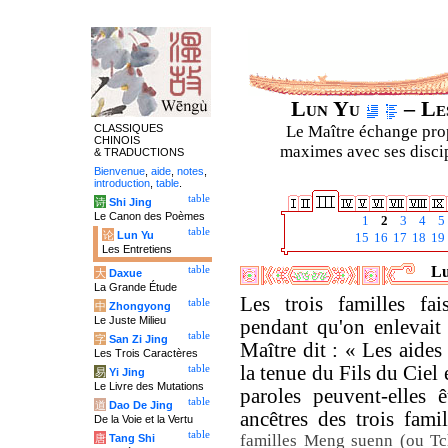
Lun Yu
– Les
CLASSIQUES
Le Maître échange prop
CHINOIS
maximes avec ses discipl
& TRADUCTIONS
Bienvenue
,
aide
,
notes
,
introduction
,
table
.
table
诗
Shi Jing
Le Canon des Poèmes
1
2
3
4
5
table
论
Lun Yu
15
16
17
18
19
Les Entretiens
Lu
table
大
Daxue
La Grande Étude
Les trois familles fai
table
中
Zhongyong
Le Juste Milieu
pendant qu'on enlevait 
table
字
San Zi Jing
Maître dit : « Les aides
Les Trois Caractères
la tenue du Fils du Ciel
table
易
Yi Jing
Le Livre des Mutations
paroles peuvent-elles 
table
道
Dao De Jing
ancêtres des trois fam
De la Voie et la Vertu
table
familles Meng suenn (ou Tc
唐
Tang Shi