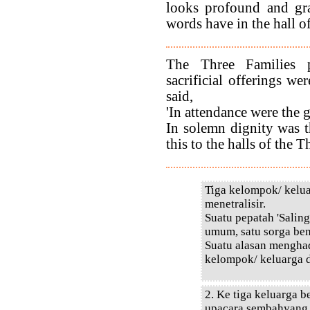
looks profound and gra
words have in the hall of
The Three Families 
sacrificial offerings w
said,
'In attendance were the g
In solemn dignity was 
this to the halls of the T
Tiga kelompok/ kelua
menetralisir.
Suatu pepatah 'Sali
umum, satu sorga bena
Suatu alasan mengha
kelompok/ keluarga d
2. Ke tiga keluarga 
upacara sembahyang 