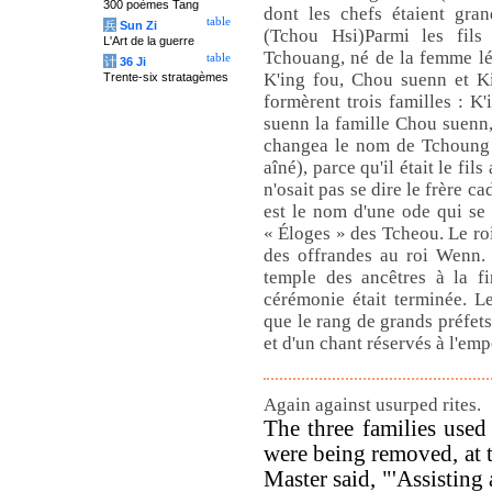
300 poèmes Tang
dont les chefs étaient gran
table
兵
Sun Zi
(Tchou Hsi)
Parmi les fil
L'Art de la guerre
Tchouang, né de la femme lég
table
计
36 Ji
K'ing fou, Chou suenn et K
Trente-six stratagèmes
formèrent trois familles : K
suenn la famille Chou suenn, 
changea le nom de Tchoung (
aîné), parce qu'il était le fi
n'osait pas se dire le frère 
est le nom d'une ode qui se
« Éloges » des Tcheou. Le roi
des offrandes au roi Wenn. 
temple des ancêtres à la f
cérémonie était terminée. Le
que le rang de grands préfets
et d'un chant réservés à l'em
Again against usurped rites.
The three families use
were being removed, at t
Master said, "'Assisting