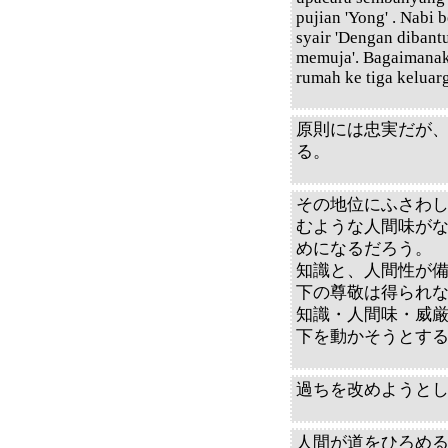
pujian 'Yong' . Nabi 
syair 'Dengan dibant
memuja'. Bagaimanaka
rumah ke tiga keluarg
原則には忠実だが
る。
その地位にふさわ
むような人間味が
めになるだろう。
知識と、人間性が
下の尊敬は得られ
知識・人間味・威
下を動かそうとす
過ちを改めようと
人間が道をひろめ