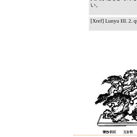
い。
[Xref] Lunyu III. 2. q