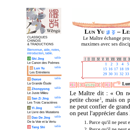
Lun Yu
– Les
CLASSIQUES
Le Maître échange prop
CHINOIS
maximes avec ses discipl
& TRADUCTIONS
Bienvenue
,
aide
,
notes
,
introduction
,
table
.
table
诗
Shi Jing
Le Canon des Poèmes
1
2
3
4
5
table
论
Lun Yu
15
16
17
18
19
Les Entretiens
29
30
31
32
33
table
大
Daxue
Lun
La Grande Étude
table
中
Zhongyong
Le Maître dit : « On n
Le Juste Milieu
table
字
San Zi Jing
petite chose
1
, mais on p
Les Trois Caractères
ne peut confier de gran
table
易
Yi Jing
on peut l'apprécier dans 
Le Livre des Mutations
table
道
Dao De Jing
1. Parce qu'il ne peut 
De la Voie et la Vertu
table
唐
Tang Shi
2. Parce qu'il ne peut 