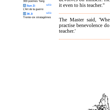
300 poèmes Tang
it even to his teacher."
table
兵
Sun Zi
L'Art de la guerre
table
计
36 Ji
Trente-six stratagèmes
The Master said, 'Whe
practise benevolence do
teacher.'