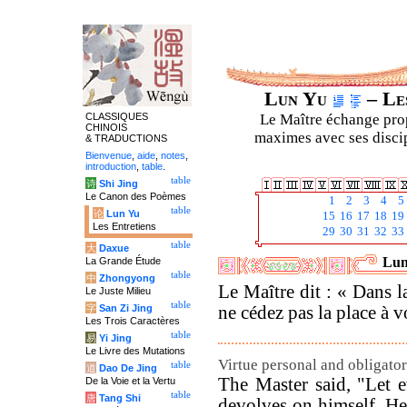
Lun Yu
– Les
CLASSIQUES
Le Maître échange prop
CHINOIS
maximes avec ses discipl
& TRADUCTIONS
Bienvenue
,
aide
,
notes
,
introduction
,
table
.
table
诗
Shi Jing
Le Canon des Poèmes
1
2
3
4
5
table
论
Lun Yu
15
16
17
18
19
Les Entretiens
29
30
31
32
33
table
大
Daxue
Lun
La Grande Étude
table
中
Zhongyong
Le Maître dit : « Dans l
Le Juste Milieu
table
字
San Zi Jing
ne cédez pas la place à v
Les Trois Caractères
table
易
Yi Jing
Le Livre des Mutations
Virtue personal and obligato
table
道
Dao De Jing
The Master said, "Let 
De la Voie et la Vertu
table
唐
Tang Shi
devolves on himself. He