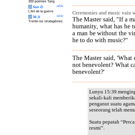
300 poèmes Tang
table
兵
Sun Zi
L'Art de la guerre
Ceremonies and music vain wi
table
计
36 Ji
The Master said, "If a m
Trente-six stratagèmes
humanity, what has he to
a man be without the vi
he to do with music?"
The Master said, 'What 
not benevolent? What c
benevolent?'
Lunyu 15:39 menging
sekali-kali memberik
penganut suatu agam
seseorang telah mem
Suatu pepatah “Perca
resmi”.