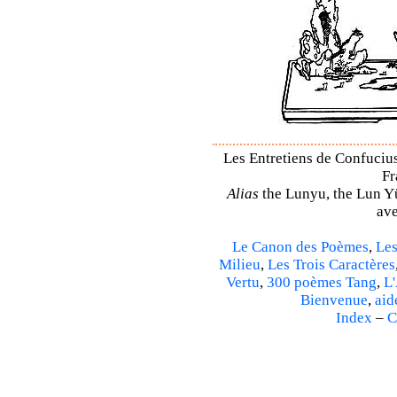
Les Entretiens de Confucius 
Fr
Alias
the Lunyu, the Lun Yü,
ave
Le Canon des Poèmes
,
Les
Milieu
,
Les Trois Caractères
Vertu
,
300 poèmes Tang
,
L'
Bienvenue
,
aid
Index
–
C