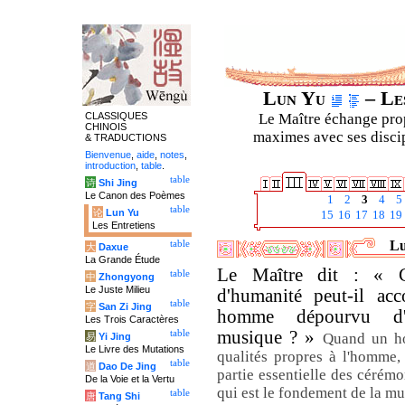
Lun Yu
– Les
CLASSIQUES
Le Maître échange prop
CHINOIS
maximes avec ses discipl
& TRADUCTIONS
Bienvenue
,
aide
,
notes
,
introduction
,
table
.
table
诗
Shi Jing
Le Canon des Poèmes
1
2
3
4
5
table
论
Lun Yu
15
16
17
18
19
Les Entretiens
Lu
table
大
Daxue
La Grande Étude
Le Maître dit : «
table
中
Zhongyong
Le Juste Milieu
d'humanité peut-il ac
table
字
San Zi Jing
homme dépourvu d'h
Les Trois Caractères
musique ? »
table
Quand un ho
易
Yi Jing
Le Livre des Mutations
qualités propres à l'homme, 
table
道
Dao De Jing
partie essentielle des cérémo
De la Voie et la Vertu
qui est le fondement de la m
table
唐
Tang Shi