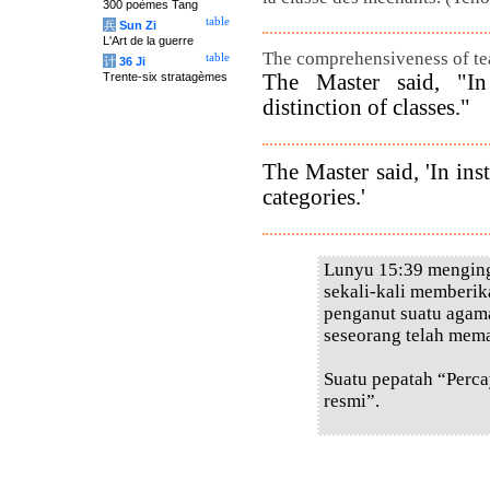
300 poèmes Tang
table
兵
Sun Zi
L'Art de la guerre
The comprehensiveness of te
table
计
36 Ji
The Master said, "I
Trente-six stratagèmes
distinction of classes."
The Master said, 'In ins
categories.'
Lunyu 15:39 menging
sekali-kali memberik
penganut suatu agam
seseorang telah mem
Suatu pepatah “Perca
resmi”.