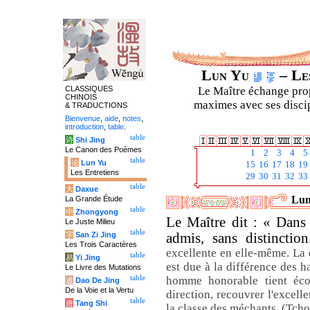
Lun Yu
– Les
CLASSIQUES
Le Maître échange prop
CHINOIS
maximes avec ses discipl
& TRADUCTIONS
Bienvenue
,
aide
,
notes
,
introduction
,
table
.
table
诗
Shi Jing
Le Canon des Poèmes
1
2
3
4
5
table
论
Lun Yu
15
16
17
18
19
Les Entretiens
29
30
31
32
33
table
大
Daxue
Lun
La Grande Étude
table
中
Zhongyong
Le Maître dit : « Dans
Le Juste Milieu
table
字
San Zi Jing
admis, sans distincti
Les Trois Caractères
excellente en elle-même. La 
table
易
Yi Jing
est due à la différence des h
Le Livre des Mutations
table
homme honorable tient éco
道
Dao De Jing
De la Voie et la Vertu
direction, recouvrer l'excell
table
唐
Tang Shi
la classe des méchants. (Tcho