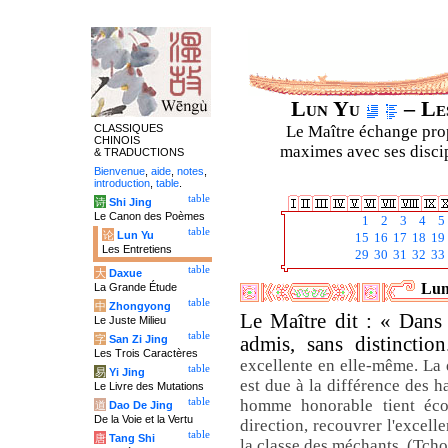
Lun Yu
– Les
CLASSIQUES
Le Maître échange prop
CHINOIS
maximes avec ses discipl
& TRADUCTIONS
Bienvenue
,
aide
,
notes
,
introduction
,
table
.
table
诗
Shi Jing
Le Canon des Poèmes
1
2
3
4
5
table
论
Lun Yu
15
16
17
18
19
Les Entretiens
29
30
31
32
33
table
大
Daxue
Lun
La Grande Étude
table
中
Zhongyong
Le Maître dit : « Dans
Le Juste Milieu
table
字
San Zi Jing
admis, sans distincti
Les Trois Caractères
excellente en elle-même. La 
table
易
Yi Jing
est due à la différence des h
Le Livre des Mutations
table
homme honorable tient éco
道
Dao De Jing
De la Voie et la Vertu
direction, recouvrer l'excell
table
唐
Tang Shi
la classe des méchants. (Tcho