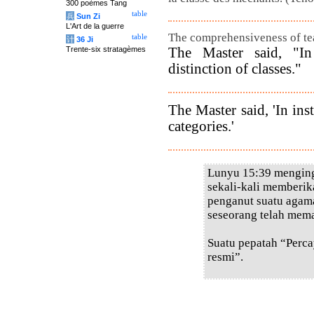
300 poèmes Tang
table
兵
Sun Zi
L'Art de la guerre
The comprehensiveness of te
table
计
36 Ji
The Master said, "I
Trente-six stratagèmes
distinction of classes."
The Master said, 'In ins
categories.'
Lunyu 15:39 menging
sekali-kali memberik
penganut suatu agam
seseorang telah mem
Suatu pepatah “Perca
resmi”.