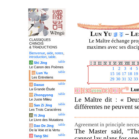
Lun Yu
– Les
CLASSIQUES
Le Maître échange prop
CHINOIS
maximes avec ses discipl
& TRADUCTIONS
Bienvenue
,
aide
,
notes
,
introduction
,
table
.
table
诗
Shi Jing
Le Canon des Poèmes
1
2
3
4
5
table
论
Lun Yu
15
16
17
18
19
Les Entretiens
29
30
31
32
33
table
大
Daxue
Lun
La Grande Étude
table
中
Zhongyong
Le Maître dit : « Deu
Le Juste Milieu
table
字
San Zi Jing
différentes ne peuvent se
Les Trois Caractères
table
易
Yi Jing
Le Livre des Mutations
Agreement in principle neces
table
道
Dao De Jing
The Master said, "Tho
De la Voie et la Vertu
table
唐
Tang Shi
cannot lay plans for one