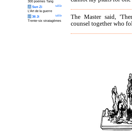
300 poèmes Tang
table
兵
Sun Zi
L'Art de la guerre
The Master said, 'The
table
计
36 Ji
Trente-six stratagèmes
counsel together who fol