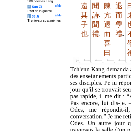
300 poèmes Tang
遠
聞
陳
退
table
兵
Sun Zi
L'Art de la guerre
其
詩
亢
而
table
计
36 Ji
Trente-six stratagèmes
子
聞
退
學
也
禮
而
禮
喜
曰
Tch'enn Kang demanda à
des enseignements partic
ses disciples. Pe iu rép
jour qu'il se trouvait se
pas rapide, il me dit : 
Pas encore, lui dis-je. 
Odes, me répondit-il
conversation.” Je me reti
Odes. Un autre jour qu
traversais la salle d'un 