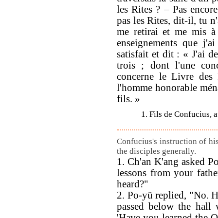
les Rites ? – Pas encore
pas les Rites, dit-il, tu
me retirai et me mis à 
enseignements que j'ai
satisfait et dit : « J'ai
trois ; dont l'une con
concerne le Livre des R
l'homme honorable ména
fils. »
1. Fils de Confucius, 
Confucius's instruction of hi
the disciples generally.
1. Ch'an K'ang asked P
lessons from your fathe
heard?"
2. Po-yü replied, "No. 
passed below the hall 
'Have you learned the O