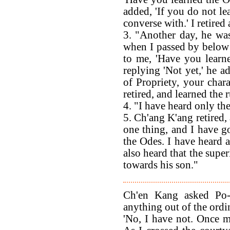
added, 'If you do not le
converse with.' I retired
3. "Another day, he wa
when I passed by below t
to me, 'Have you learn
replying 'Not yet,' he a
of Propriety, your chara
retired, and learned the r
4. "I have heard only th
5. Ch'ang K'ang retired, 
one thing, and I have go
the Odes. I have heard a
also heard that the supe
towards his son."
Ch'en Kang asked Po-
anything out of the ordi
'No, I have not. Once m