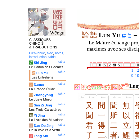
論
語
Lun Yu
– 
CLASSIQUES
Le Maître échange prop
CHINOIS
& TRADUCTIONS
maximes avec ses discipl
Bienvenue
,
aide
,
notes
,
introduction
,
table
.
table
诗
Shi Jing
Le Canon des Poèmes
1
table
论
Lun Yu
9
1
Les Entretiens
table
大
Daxue
Luny
La Grande Étude
table
中
Zhongyong
Le Juste Milieu
又
問
聞
無
table
字
San Zi Jing
Les Trois Caractères
聞
一
斯
以
table
易
Yi Jing
Le Livre des Mutations
君
得
二
立
table
道
Dao De Jing
De la Voie et la Vertu
子
三
者
鯉
table
唐
Tang Shi