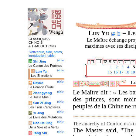
Lun Yu
– Les
CLASSIQUES
Le Maître échange prop
CHINOIS
maximes avec ses discipl
& TRADUCTIONS
Bienvenue
,
aide
,
notes
,
introduction
,
table
.
table
诗
Shi Jing
Le Canon des Poèmes
1
2
3
4
5
table
论
Lun Yu
15
16
17
18
19
Les Entretiens
Lu
table
大
Daxue
La Grande Étude
Le Maître dit : « Les ba
table
中
Zhongyong
Le Juste Milieu
des princes, sont moi
table
字
San Zi Jing
peuples de la Chine ne r
Les Trois Caractères
table
易
Yi Jing
Le Livre des Mutations
table
The anarchy of Confucius's t
道
Dao De Jing
De la Voie et la Vertu
The Master said, "The 
table
唐
Tang Shi