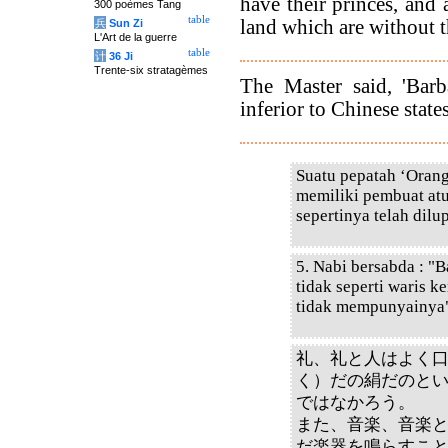
have their princes, and 
300 poèmes Tang
table
land which are without 
兵
Sun Zi
L'Art de la guerre
table
计
36 Ji
Trente-six stratagèmes
The Master said, 'Barba
inferior to Chinese state
Suatu pepatah ‘Oran
memiliki pembuat atu
sepertinya telah dilu
5. Nabi bersabda : "
tidak seperti waris k
tidak mempunyainya"
礼、礼と人はよく
く）だの絹だのと
ではなかろう。
また、音楽、音楽
だ楽器を鳴らすこ