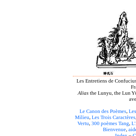
Les Entretiens de Confucius 
Fr
Alias
the Lunyu, the Lun Yü,
ave
Le Canon des Poèmes
,
Les
Milieu
,
Les Trois Caractères
Vertu
,
300 poèmes Tang
,
L'
Bienvenue
,
aid
Index
–
C