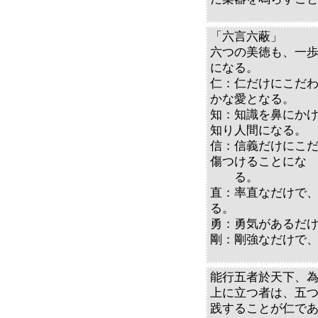
「六言六蔽」
六つの美徳も、一
になる。
仁：仁だけにこだ
かな愛となる。
知：知識を鼻にか
知り人間になる。
信：信義だけにこ
傷つけることにな
る。
直：率直なだけで
る。
勇：勇気があるだ
剛：剛強なだけで
能行五者於天下、
上に立つ者は、五
践することが仁で