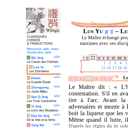
Lun Yu
– Les
CLASSIQUES
Le Maître échange prop
CHINOIS
maximes avec ses discipl
& TRADUCTIONS
Bienvenue
,
aide
,
notes
,
introduction
,
table
.
table
诗
Shi Jing
Le Canon des Poèmes
1
2
3
4
5
table
论
Lun Yu
15
16
17
18
19
Les Entretiens
Lu
table
大
Daxue
La Grande Étude
Le Maître dit : « L'
table
中
Zhongyong
Le Juste Milieu
contestation. S'il en av
table
字
San Zi Jing
tire à l'arc. Avant la
Les Trois Caractères
adversaires et monte à l
table
易
Yi Jing
Le Livre des Mutations
boit la liqueur que les
table
道
Dao De Jing
Même quand il lutte, il
De la Voie et la Vertu
table
D'après les règles du tir sol
唐
Tang Shi