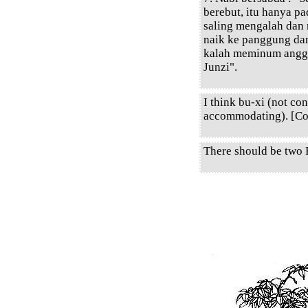
berebut, itu hanya 
saling mengalah dan 
naik ke panggung da
kalah meminum anggu
Junzi".
I think bu-xi (not co
accommodating). [Cor
There should be two F