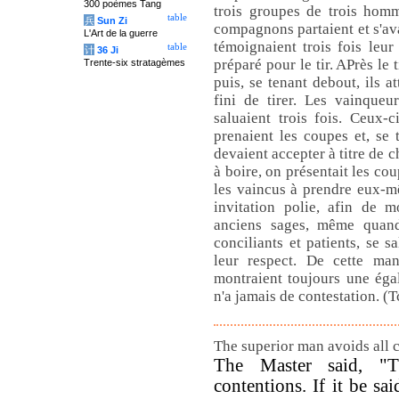
300 poèmes Tang
trois groupes de trois homm
table
兵
Sun Zi
compagnons partaient et s'ava
L'Art de la guerre
témoignaient trois fois leur
table
计
36 Ji
préparé pour le tir. APrès le t
Trente-six stratagèmes
puis, se tenant debout, ils a
fini de tirer. Les vainqueu
saluaient trois fois. Ceux-
prenaient les coupes et, se 
devaient accepter à titre de 
à boire, on présentait les coup
les vaincus à prendre eux-m
invitation polie, afin de m
anciens sages, même quand i
conciliants et patients, se 
leur respect. De cette man
montraient toujours une éga
n'a jamais de contestation. (
The superior man avoids all c
The Master said, "T
contentions. If it be sa