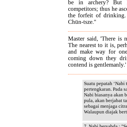
be in archery? But 
competitors; thus he asc
the forfeit of drinking.
Chün-tsze."
Master said, 'There is
The nearest to it is, pe
and make way for one
coming down they dri
contend is gentlemanly.'
Suatu pepatah ‘Nabi 
pertengkaran. Pada s
Nabi biasanya akan 
pula, akan berjabat 
sebagai menjaga citr
Walaupun diajak bert
7. Nabi bersabda : "