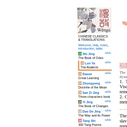
CHINESE CLASSICS
& TRANSLATIONS
Welcome
,
help
,
notes
,
introduction
,
table
.
table
诗
Shi Jing
The Book of Odes
table
论
Lun Yu
The Analects
The 
table
大
Daxue
dyna
Great Learning
1. 
table
中
Zhongyong
Vis
Doctrine of the Mean
rem
table
字
San Zi Jing
2. 
Three-characters book
table
men 
易
Yi Jing
The Book of Changes
table
道
Dao De Jing
The
The Way and its Power
table
sla
唐
Tang Shi
300 Tang Poems
rem