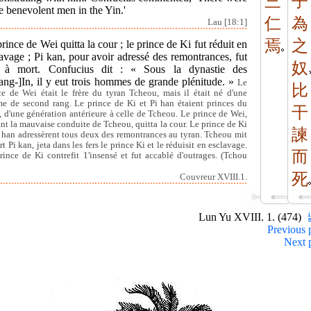
三
子
e benevolent men in the Yin.'
仁
為
Lau [18:1]
焉
之
rince de Wei quitta la cour ; le prince de Ki fut réduit en
avage ; Pi kan, pour avoir adressé des remontrances, fut
奴
 à mort. Confucius dit : « Sous la dynastie des
ang-]In, il y eut trois hommes de grande plénitude. »
Le
比
ce de Wei était le frère du tyran Tcheou, mais il était né d'une
e de second rang. Le prince de Ki et Pi han étaient princes du
干
, d'une génération antérieure à celle de Tcheou. Le prince de Wei,
nt la mauvaise conduite de Tcheou, quitta la cour. Le prince de Ki
諫
i han adressèrent tous deux des remontrances au tyran. Tcheou mit
t Pi kan, jeta dans les fers le prince Ki et le réduisit en esclavage.
而
rince de Ki contrefit 1'insensé et fut accablé d'outrages. (Tchou
死
Couvreur XVIII.1.
Lun Yu XVIII. 1. (474)
Previous 
Next 