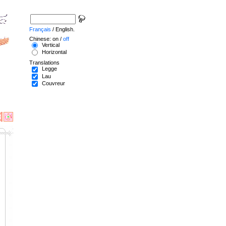
Français
/ English.
Chinese: on /
off
Vertical
Horizontal
Translations
Legge
Lau
Couvreur