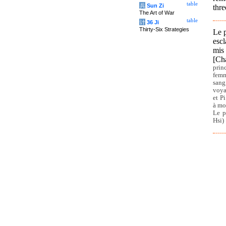
table
兵
Sun Zi
thre
The Art of War
table
计
36 Ji
Thirty-Six Strategies
Le p
escl
mis
[Ch
prin
femm
sang
voya
et P
à mor
Le p
Hsi)