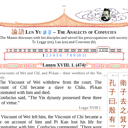
...
論
語
Lun Yu
– The Analects of Confucius
The Master discusses with his disciples and unveil his preoccupations with society.
Tr. Legge (en), Lau (en) and Couvreur (fr).
1
2
3
4
5
6
7
8
9
10
11
Lunyu XVIII. 1. (474)
viscounts of Wei and Chî, and Pî-kan:– three worthies of the Yin
sty.
孔
衛
The Viscount of Wei withdrew from the court. The
count of Chî became a slave to Châu. Pî-kan
子
子
onstrated with him and died.
Confucius said, "The Yin dynasty possessed these three
曰
去
of virtue."
Legge XVIII.1.
殷
之
 Viscount of Wei left him, the Viscount of Chi became a
有
箕
ve on account of him and Pi Kan lost his life for
onstrating with him. Confucius commented, 'There were