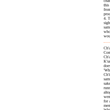
cha
thi
fro
pro
4. 
sigh
sam
whom
woul
Ch'
Con
Ch'a
K'u
does
'Wh
Ch'i
sam
sak
run
alto
wen
for 
mem
Whil