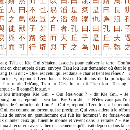
道
斯
然
而
士
以
曰
曰
溺
曰
路
焉
丘
人
曰
不
也
易
滔
是
桀
是
曰
長
不
之
鳥
輟
豈
之
滔
魯
溺
也
為
沮
與
徒
獸
子
若
且
者
孔
曰
曰
孔
曰
易
與
不
路
從
而
天
丘
子
是
丘
夫
也
而
可
行
辟
與
下
之
為
知
曰
執
ang Ts'iu et Kie Gni s'étaient associés pour cultiver la terre. Confu
sant en char auprès d'eux, envoya Tzeu lou leur demander où était le 
ang Ts'iu dit : « Quel est celui qui est dans le char et tient les rênes ? – 
fucius », répondit Tzeu lou. « Est-ce Confucius de la principaut
 ? » reprit Tch'ang Ts'iu. « C'est lui », dit Tzeu lou. Tch'ang T
rqua : « Il connaît le gué. »
u lou interrogea Kie Gni. « Qui êtes-vous ? » dit Kie Gni. « Je 
oung lou », répondit Tzeu lou. Kie Gni dit : « N'êtes-vous pas l'un
ciples de Confucius de Lou ? – Oui », répondit Tzeu lou. « Le monde,
Gni, est comme un torrent qui se précipite. Qui vous aidera à le réfor
lieu de suivre un gentilhomme qui fuit les hommes
2
, ne feriez-vou
x d'imiter ceux qui fuient le monde et vivent dans la retraite ? » Ki
inua à recouvrir avec sa herse la semence qu'il avait déposée dans la ter