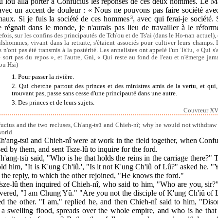
u lou alla porter à Confucius les réponses de ces deux hommes. Le Ma
 avec un accent de douleur : « Nous ne pouvons pas faire société avec
maux. Si je fuis la société de ces hommes
3
, avec qui ferai-je société. 
 régnait dans le monde, je n'aurais pas lieu de travailler à le réform
efois, sur les confins des principautés de Tch'ou et de Ts'ai (dans le Ho-nan actuel),
ilshommes, vivant dans la retraite, s'étaient associés pour cultiver leurs champs. 
 n'ont pas été transmis à la postérité. Les annalistes ont appelé l'un Ts'iu, « Qui s'a
e sort pas du repos », et l'autre, Gni, « Qui reste au fond de l'eau et n'émerge jama
ou Hsi)
1. Pour passer la rivière.
2. Qui cherche partout des princes et des ministres amis de la vertu, et qui,
trouvant pas, passe sans cesse d'une principauté dans une autre.
3. Des princes et de leurs sujets.
Couvreur XVI
ucius and the two recluses, Ch'ang-tsü and Chieh-nî; why he would not withdraw
world.
h'ang-tsü and Chieh-nî were at work in the field together, when Conf
ed by them, and sent Tsze-lû to inquire for the ford.
h'ang-tsü said, "Who is he that holds the reins in the carriage there?" 
old him, "It is K'ung Ch'iû.', "Is it not K'ung Ch'iû of Lû?" asked he. "
the reply, to which the other rejoined, "He knows the ford."
sze-lû then inquired of Chieh-nî, who said to him, "Who are you, sir
wered, "I am Chung Yû." "Are you not the disciple of K'ung Ch'iû of 
d the other. "I am," replied he, and then Chieh-nî said to him, "Diso
 a swelling flood, spreads over the whole empire, and who is he that