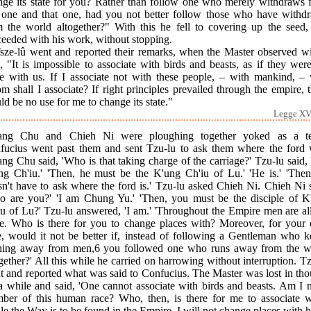
nge its state for you? Rather than follow one who merely withdraws 
s one and that one, had you not better follow those who have withd
m the world altogether?" With this he fell to covering up the seed,
ceeded with his work, without stopping.
Tsze-lû went and reported their remarks, when the Master observed wi
, "It is impossible to associate with birds and beasts, as if they wer
e with us. If I associate not with these people, – with mankind, – 
 shall I associate? If right principles prevailed through the empire, 
d be no use for me to change its state."
Legge XVI
ang Chu and Chieh Ni were ploughing together yoked as a t
fucius went past them and sent Tzu-lu to ask them where the ford 
ng Chu said, 'Who is that taking charge of the carriage?' Tzu-lu said, '
ng Ch'iu.' 'Then, he must be the K'ung Ch'iu of Lu.' 'He is.' 'Then
n't have to ask where the ford is.' Tzu-lu asked Chieh Ni. Chieh Ni 
o are you?' 'I am Chung Yu.' 'Then, you must be the disciple of K
u of Lu?' Tzu-lu answered, 'I am.' 'Throughout the Empire men are al
e. Who is there for you to change places with? Moreover, for your
e, would it not be better if, instead of following a Gentleman who k
ning away from men,6 you followed one who runs away from the w
gether?' All this while he carried on harrowing without interruption. T
t and reported what was said to Confucius. The Master was lost in tho
a while and said, 'One cannot associate with birds and beasts. Am I 
ber of this human race? Who, then, is there for me to associate w
e the Way is to be found in the Empire, I will not change places with h