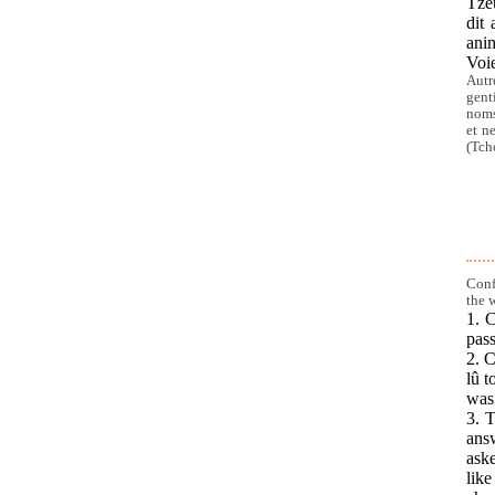
Tze
dit
ani
Voie
Autr
gent
noms
et n
(Tch
Conf
the 
1. C
pass
2. C
lû t
was 
3. T
ans
aske
like