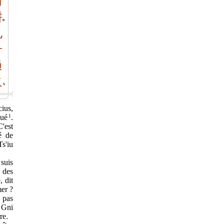
而
耕
孔
子
過
之
cius,
gué
1
.
C'est
é de
s'iu
suis
 des
 dit
mer ?
s pas
e Gni
re.