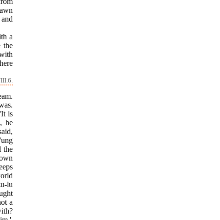
from
rawn
 and
th a
e the
with
there
II.6.
eam.
was.
It is
, he
said,
'ung
l the
 own
eeps
orld
zu-lu
ught
not a
ith?
im.'