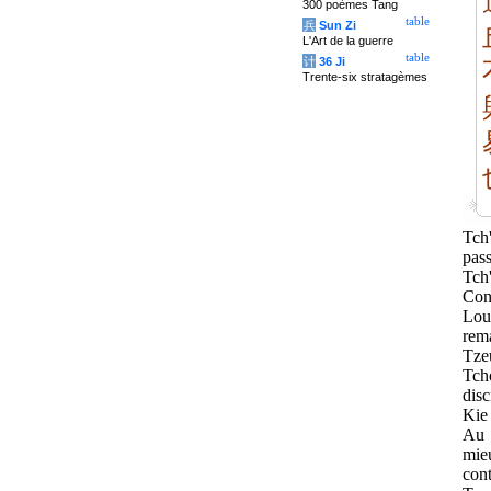
300 poèmes Tang
table
兵
Sun Zi
L'Art de la guerre
table
计
36 Ji
Trente-six stratagèmes
Tch'
pas
Tch'
Con
Lou
rema
Tze
Tch
dis
Kie 
Au 
mieu
cont