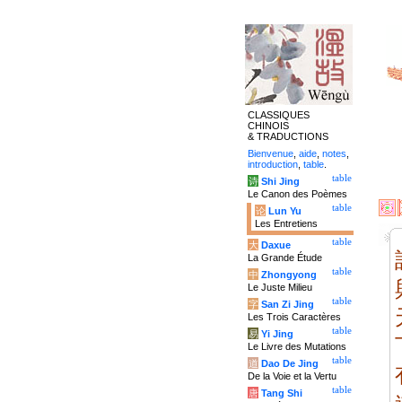
CLASSIQUES
CHINOIS
& TRADUCTIONS
Bienvenue
,
aide
,
notes
,
introduction
,
table
.
table
诗
Shi Jing
Le Canon des Poèmes
table
论
Lun Yu
Les Entretiens
table
大
Daxue
La Grande Étude
table
中
Zhongyong
Le Juste Milieu
table
字
San Zi Jing
Les Trois Caractères
table
易
Yi Jing
Le Livre des Mutations
table
道
Dao De Jing
De la Voie et la Vertu
table
唐
Tang Shi