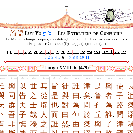
...
論
語
Lun Yu
– Les Entretiens de Confucius
Le Maître échange propos, anecdotes, brèves paraboles et maximes avec ses
disciples. Tr. Couvreur (fr), Legge (en) et Lau (en).
1
2
3
4
5
6
7
8
9
10
11
Lunyu XVIII. 6. (479)
誰
與
以
世
其
皆
徒
誰
津
是
輿
使
與
同
告
之
從
是
與
曰
矣
魯
者
子
天
群
夫
士
辟
也
對
為
問
孔
為
路
下
吾
子
哉
人
而
曰
仲
於
丘
誰
問
有
非
憮
耰
之
誰
然
由
桀
與
子
津