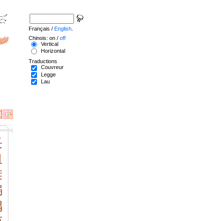
Français /
English
.
Chinois: on /
off
Vertical
Horizontal
Traductions
Couvreur
Legge
Lau
長
沮
桀
溺
耦