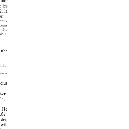
ître
 les
Si la
er. »
 deux
Leurs
rrête
is ».
 n'en
II.6.
 from
ucius
Tsze-
Yes,"
?" He
Lû?"
rder,
 will