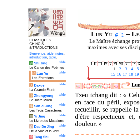
Lun Yu
– Les
CLASSIQUES
Le Maître échange prop
CHINOIS
maximes avec ses discipl
& TRADUCTIONS
Bienvenue
,
aide
,
notes
,
introduction
,
table
.
table
诗
Shi Jing
Le Canon des Poèmes
1
2
3
4
5
table
论
Lun Yu
15
16
17
18
19
Les Entretiens
Lun
table
大
Daxue
La Grande Étude
Tzeu tchang dit : « Celu
table
中
Zhongyong
Le Juste Milieu
en face du péril, expos
table
字
San Zi Jing
recueillir, se rappelle la
Les Trois Caractères
d'être respectueux et,
table
易
Yi Jing
Le Livre des Mutations
douleur. »
table
道
Dao De Jing
De la Voie et la Vertu
table
唐
Tang Shi