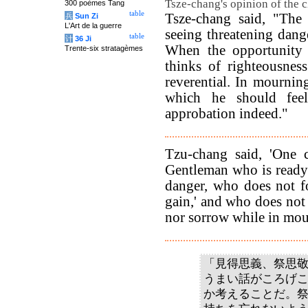
Tsze-chang's opinion of the ch
300 poèmes Tang
table
Tsze-chang said, "The 
兵
Sun Zi
L'Art de la guerre
seeing threatening danger
table
计
36 Ji
When the opportunity 
Trente-six stratagèmes
thinks of righteousness
reverential. In mourning
which he should fe
approbation indeed."
Tzu-chang said, 'One c
Gentleman who is ready t
danger, who does not fo
gain,' and who does not 
nor sorrow while in mou
「見得思義、祭思
うまい話がころげ
か考えることだ。