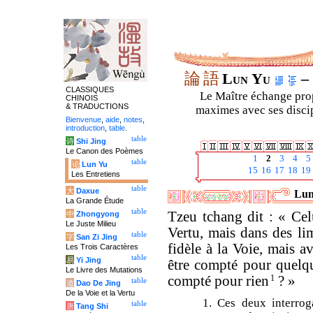
論
語
Lun Yu
– 
CLASSIQUES
Le Maître échange prop
CHINOIS
& TRADUCTIONS
maximes avec ses discipl
Bienvenue
,
aide
,
notes
,
introduction
,
table
.
table
诗
Shi Jing
Le Canon des Poèmes
1
2
3
4
5
table
论
Lun Yu
15
16
17
18
19
Les Entretiens
table
大
Daxue
Lun
La Grande Étude
table
Tzeu tchang dit : « Celu
中
Zhongyong
Le Juste Milieu
Vertu, mais dans des limi
table
字
San Zi Jing
fidèle à la Voie, mais av
Les Trois Caractères
table
易
Yi Jing
être compté pour quelqu
Le Livre des Mutations
compté pour rien
1
? »
table
道
Dao De Jing
De la Voie et la Vertu
1. Ces deux interrog
table
唐
Tang Shi