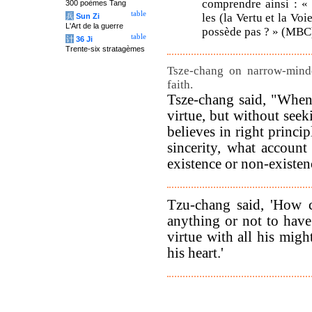
comprendre ainsi : « 
300 poèmes Tang
table
les (la Vertu et la Voi
兵
Sun Zi
L'Art de la guerre
possède pas ? » (MBC
table
计
36 Ji
Trente-six stratagèmes
Tsze-chang on narrow-minde
faith.
Tsze-chang said, "When
virtue, but without seeki
believes in right princip
sincerity, what accoun
existence or non-existen
Tzu-chang said, 'How c
anything or not to have
virtue with all his migh
his heart.'