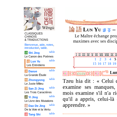
論
語
Lun Yu
– 
CLASSIQUES
Le Maître échange prop
CHINOIS
& TRADUCTIONS
maximes avec ses discipl
Bienvenue
,
aide
,
notes
,
introduction
,
table
.
table
诗
Shi Jing
Le Canon des Poèmes
1
2
3
4
5
table
论
Lun Yu
15
16
17
18
19
Les Entretiens
table
大
Daxue
Lun
La Grande Étude
table
Tzeu hia dit : « Celui 
中
Zhongyong
Le Juste Milieu
examine ses manques,
table
字
San Zi Jing
mois examine s'il n'a r
Les Trois Caractères
table
易
Yi Jing
qu'il a appris, celui-là
Le Livre des Mutations
apprendre. »
table
道
Dao De Jing
De la Voie et la Vertu
table
唐
Tang Shi