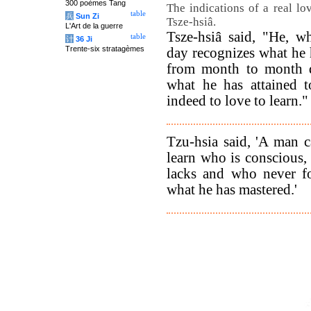
300 poèmes Tang
The indications of a real lo
table
兵
Sun Zi
Tsze-hsiâ.
L'Art de la guerre
Tsze-hsiâ said, "He, 
table
计
36 Ji
Trente-six stratagèmes
day recognizes what he 
from month to month d
what he has attained 
indeed to love to learn."
Tzu-hsia said, 'A man c
learn who is conscious, 
lacks and who never fo
what he has mastered.'