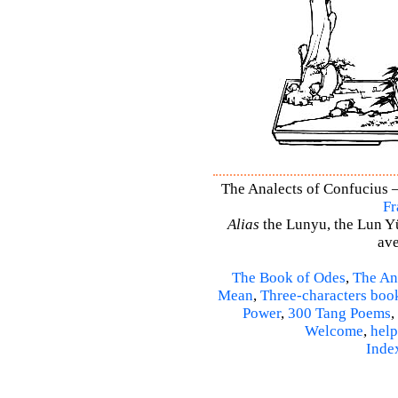
The Analects of Confucius –
Fr
Alias
the Lunyu, the Lun Yü,
ave
The Book of Odes
,
The An
Mean
,
Three-characters boo
Power
,
300 Tang Poems
,
Welcome
,
help
Inde