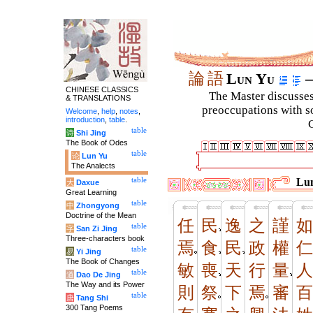
論
語
Lun Yu
–
CHINESE CLASSICS
The Master discusses 
& TRANSLATIONS
preoccupations with so
Welcome
,
help
,
notes
,
introduction
,
table
.
C
table
诗
Shi Jing
The Book of Odes
table
论
Lun Yu
The Analects
table
Lun
大
Daxue
Great Learning
table
中
Zhongyong
Doctrine of the Mean
任
民
逸
之
謹
如
table
字
San Zi Jing
Three-characters book
焉
食
民
政
權
仁
table
易
Yi Jing
The Book of Changes
敏
喪
天
行
量
人
table
道
Dao De Jing
The Way and its Power
則
祭
下
焉
審
百
table
唐
Tang Shi
300 Tang Poems