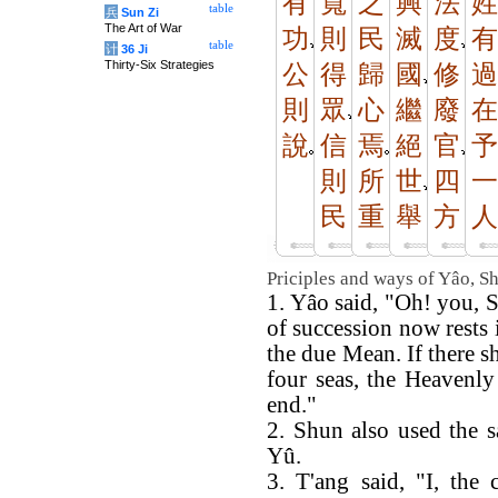
有
寬
之
興
法
姓
table
兵
Sun Zi
The Art of War
功
則
民
滅
度
有
table
计
36 Ji
Thirty-Six Strategies
公
得
歸
國
修
過
則
眾
心
繼
廢
在
說
信
焉
絕
官
予
則
所
世
四
一
民
重
舉
方
人
Priciples and ways of Yâo, S
1. Yâo said, "Oh! you, 
of succession now rests 
the due Mean. If there s
four seas, the Heavenly
end."
2. Shun also used the 
Yû.
3. T'ang said, "I, the