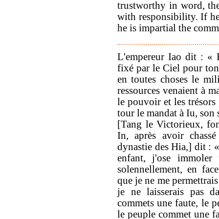
trustworthy in word, t
with responsibility. If he
he is impartial the comm
L'empereur Iao dit : «
fixé par le Ciel pour to
en toutes choses le mili
ressources venaient à man
le pouvoir et les trésor
tour le mandat à Iu, son 
[Tang le Victorieux, fo
In, après avoir chassé
dynastie des Hia,] dit :
enfant, j'ose immoler
solennellement, en fac
que je ne me permettrais
je ne laisserais pas d
commets une faute, le pe
le peuple commet une fau