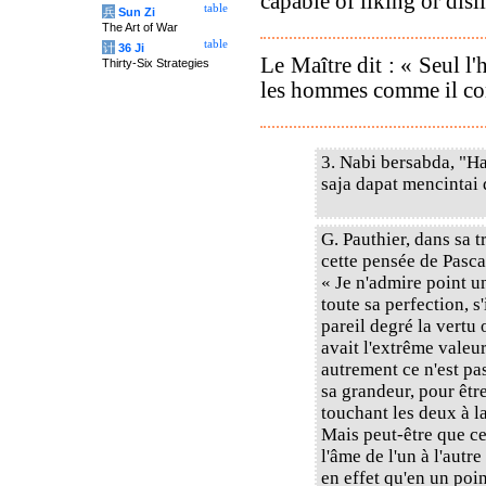
capable of liking or disl
table
兵
Sun Zi
The Art of War
table
计
36 Ji
Le Maître dit : « Seul l
Thirty-Six Strategies
les hommes comme il co
3. Nabi bersabda, "H
saja dapat mencintai
G. Pauthier, dans sa 
cette pensée de Pasca
« Je n'admire point 
toute sa perfection, 
pareil degré la vertu
avait l'extrême valeur
autrement ce n'est pa
sa grandeur, pour êtr
touchant les deux à la
Mais peut-être que c
l'âme de l'un à l'autre
en effet qu'en un poi