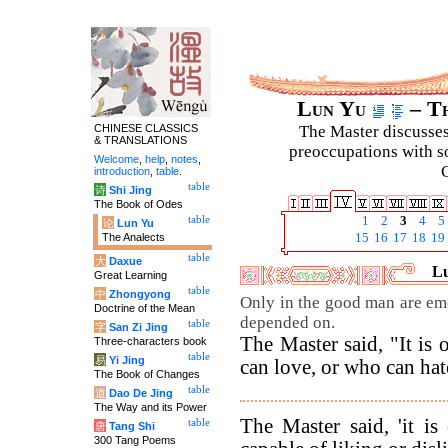
Lun Yu
– Th
CHINESE CLASSICS
The Master discusses 
& TRANSLATIONS
preoccupations with so
Welcome
,
help
,
notes
,
C
introduction
,
table
.
table
诗
Shi Jing
The Book of Odes
table
1
2
3
4
5
论
Lun Yu
The Analects
15
16
17
18
19
table
大
Daxue
Lu
Great Learning
table
中
Zhongyong
Only in the good man are emo
Doctrine of the Mean
depended on.
table
字
San Zi Jing
The Master said, "It is 
Three-characters book
table
易
Yi Jing
can love, or who can hate
The Book of Changes
table
道
Dao De Jing
The Way and its Power
The Master said, 'it i
table
唐
Tang Shi
300 Tang Poems