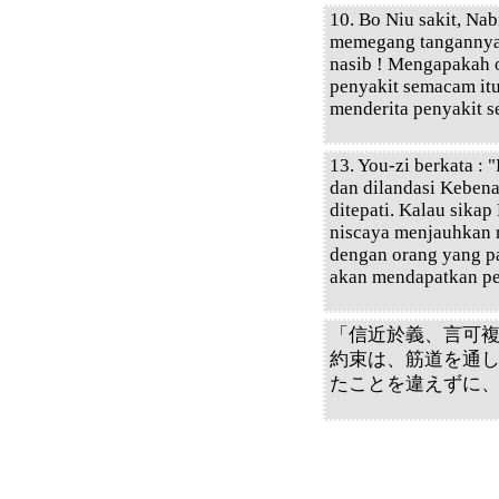
10. Bo Niu sakit, Na
memegang tangannya.
nasib ! Mengapakah o
penyakit semacam itu
menderita penyakit s
13. You-zi berkata :
dan dilandasi Kebena
ditepati. Kalau sikap
niscaya menjauhkan m
dengan orang yang pa
akan mendapatkan pe
「信近於義、言可
約束は、筋道を通
たことを違えずに、信