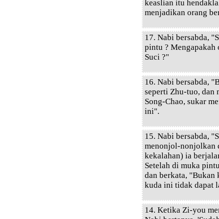
keaslian itu hendakl
menjadikan orang ber
17. Nabi bersabda, "
pintu ? Mengapakah 
Suci ?"
16. Nabi bersabda, "
seperti Zhu-tuo, dan
Song-Chao, sukar men
ini".
15. Nabi bersabda, "
menonjol-nonjolkan d
kekalahan) ia berjal
Setelah di muka pint
dan berkata, "Bukan 
kuda ini tidak dapat l
14. Ketika Zi-you me