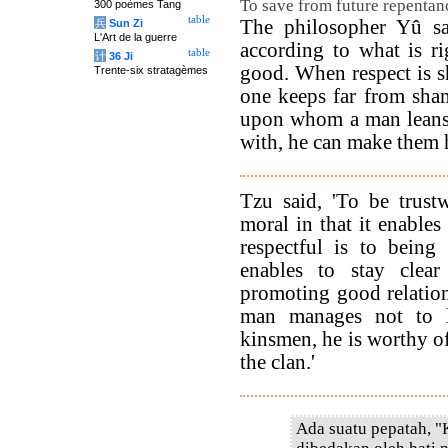
To save from future repentance
300 poèmes Tang
table
The philosopher Yû s
兵
Sun Zi
L'Art de la guerre
according to what is r
table
计
36 Ji
good. When respect is s
Trente-six stratagèmes
one keeps far from sha
upon whom a man leans 
with, he can make them 
Tzu said, 'To be trust
moral in that it enables
respectful is to being 
enables to stay clear
promoting good relation
man manages not to 
kinsmen, he is worthy of
the clan.'
Ada suatu pepatah, 