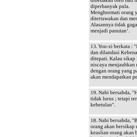
dibedakan oleh hati
diperbanyak pula.
Menghormati orang ya
ditertawakan dan me
Alasannya tidak gagal
menjadi panutan’.
13. You-zi berkata :
dan dilandasi Kebena
ditepati. Kalau sikap
niscaya menjauhkan m
dengan orang yang pa
akan mendapatkan pe
19. Nabi bersabda, "
tidak lurus ; tetapi 
kebetulan".
18. Nabi bersabda, "B
orang akan bersikap 
keaslian orang akan b