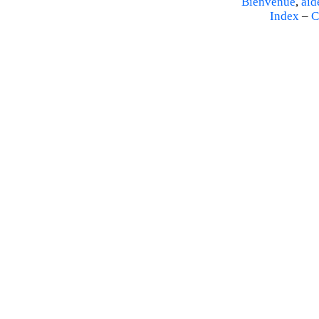
Bienvenue
,
aid
Index
–
C