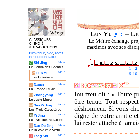
Lun Yu
– Les
CLASSIQUES
Le Maître échange prop
CHINOIS
maximes avec ses discipl
& TRADUCTIONS
Bienvenue
,
aide
,
notes
,
introduction
,
table
.
table
诗
Shi Jing
Le Canon des Poèmes
1
2
table
论
Lun Yu
9
10
Les Entretiens
table
大
Daxue
La Grande Étude
Iou tzeu dit : « Toute p
table
中
Zhongyong
Le Juste Milieu
être tenue. Tout respect
table
字
San Zi Jing
déshonneur. Si vous ch
Les Trois Caractères
digne de votre amitié e
table
易
Yi Jing
Le Livre des Mutations
lui rester attaché à jamai
table
道
Dao De Jing
De la Voie et la Vertu
table
唐
Tang Shi