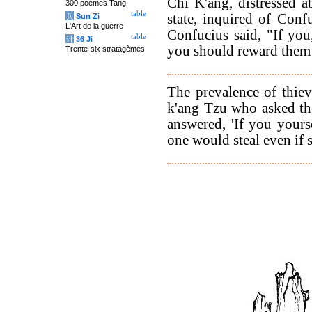
Chî K'ang, distressed a
300 poèmes Tang
table
state, inquired of Con
兵
Sun Zi
L'Art de la guerre
Confucius said, "If you
table
计
36 Ji
you should reward them t
Trente-six stratagèmes
The prevalence of thiev
k'ang Tzu who asked th
answered, 'If you yours
one would steal even if s