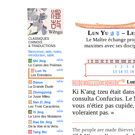
Lun Yu
– Les
CLASSIQUES
Le Maître échange prop
CHINOIS
maximes avec ses discipl
& TRADUCTIONS
Bienvenue
,
aide
,
notes
,
introduction
,
table
.
table
诗
Shi Jing
Le Canon des Poèmes
1
2
3
4
table
论
Lun Yu
13
14
15
16
Les Entretiens
Lun
table
大
Daxue
La Grande Étude
Ki K'ang tzeu était dans
table
中
Zhongyong
Le Juste Milieu
consulta Confucius. Le M
table
字
San Zi Jing
vous n'étiez pas cupide,
Les Trois Caractères
voleraient pas. »
table
易
Yi Jing
Le Livre des Mutations
table
道
Dao De Jing
De la Voie et la Vertu
The people are made thieves b
table
唐
Tang Shi