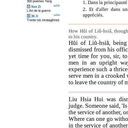
300 poèmes Tang
1. Dans la principauté
table
兵
Sun Zi
2. Et d'aller dans u
L'Art de la guerre
appréciés.
table
计
36 Ji
Trente-six stratagèmes
How Hûi of Liû-hsiâ, thought
to his country.
Hûi of Liû-hsiâ, being
dismissed from his offic
yet time for you, sir, t
men in an upright way
experience such a thrice
serve men in a crooked w
to leave the country of 
Liu Hsia Hui was dis
judge. Someone said, 'Is i
the service of another, 
Where can one go withou
in the service of anothe