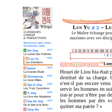
Lun Yu
– Les
CLASSIQUES
Le Maître échange prop
CHINOIS
maximes avec ses discipl
& TRADUCTIONS
Bienvenue
,
aide
,
notes
,
introduction
,
table
.
table
诗
Shi Jing
Le Canon des Poèmes
1
2
3
table
论
Lun Yu
Les Entretiens
Luny
table
大
Daxue
Houei de Liou hia était p
La Grande Étude
table
destitué de sa charge.
中
Zhongyong
Le Juste Milieu
n'est-il pas encore venu
table
字
San Zi Jing
servir les hommes en sui
Les Trois Caractères
table
易
Yi Jing
irai-je pour n'être pas de
Le Livre des Mutations
les hommes par des voi
table
道
Dao De Jing
De la Voie et la Vertu
quitter ma patrie ? »
table
唐
Tang Shi