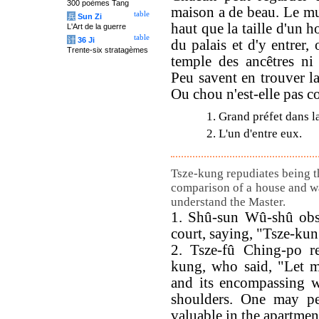
300 poèmes Tang
maison a de beau. Le mur
table
兵
Sun Zi
haut que la taille d'un 
L'Art de la guerre
table
计
36 Ji
du palais et d'y entrer,
Trente-six stratagèmes
temple des ancêtres ni 
Peu savent en trouver l
Ou chou n'est-elle pas con
1. Grand préfet dans l
2. L'un d'entre eux.
Tsze-kung repudiates being t
comparison of a house and w
understand the Master.
1. Shû-sun Wû-shû obse
court, saying, "Tsze-kun
2. Tsze-fû Ching-po re
kung, who said, "Let m
and its encompassing w
shoulders. One may pe
valuable in the apartmen