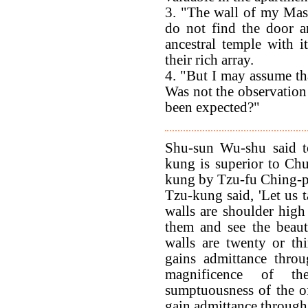
3. "The wall of my Mast
do not find the door a
ancestral temple with it
their rich array.
4. "But I may assume th
Was not the observation
been expected?"
Shu-sun Wu-shu said to
kung is superior to Chu
kung by Tzu-fu Ching-p
Tzu-kung said, 'Let us 
walls are shoulder high 
them and see the beaut
walls are twenty or thi
gains admittance throu
magnificence of th
sumptuousness of the of
gain admittance through t