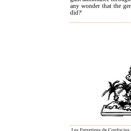
any wonder that the ge
did?'
Les Entretiens de Confucius 