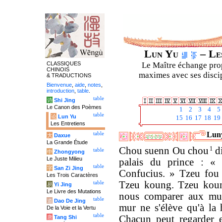
Lun Yu
– Les
CLASSIQUES
Le Maître échange prop
CHINOIS
maximes avec ses discipl
& TRADUCTIONS
Bienvenue
,
aide
,
notes
,
introduction
,
table
.
table
诗
Shi Jing
Le Canon des Poèmes
1
2
3
4
5
table
论
Lun Yu
15
16
17
18
19
Les Entretiens
Luny
table
大
Daxue
La Grande Étude
Chou suenn Ou chou
1
di
table
中
Zhongyong
Le Juste Milieu
palais du prince : «
table
字
San Zi Jing
Confucius. » Tzeu fou
Les Trois Caractères
Tzeu koung. Tzeu koun
table
易
Yi Jing
Le Livre des Mutations
nous comparer aux mur
table
道
Dao De Jing
mur ne s'élève qu'à la
De la Voie et la Vertu
table
Chacun peut regarder e
唐
Tang Shi