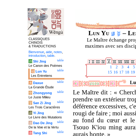
Lun Yu
– Les
CLASSIQUES
Le Maître échange prop
CHINOIS
maximes avec ses discipl
& TRADUCTIONS
Bienvenue
,
aide
,
notes
,
introduction
,
table
.
table
诗
Shi Jing
Le Canon des Poèmes
1
2
3
4
5
table
论
Lun Yu
15
16
17
18
19
Les Entretiens
Lu
table
大
Daxue
La Grande Étude
Le Maître dit : « Cherch
table
中
Zhongyong
Le Juste Milieu
prendre un extérieur tr
table
字
San Zi Jing
déférence excessives, c'
Les Trois Caractères
rougi de faire ; moi aus
table
易
Yi Jing
Le Livre des Mutations
au fond du cœur et le 
table
道
Dao De Jing
Tsouo K'iou ming aurait
De la Voie et la Vertu
table
aurais honte. »
唐
Tang Shi