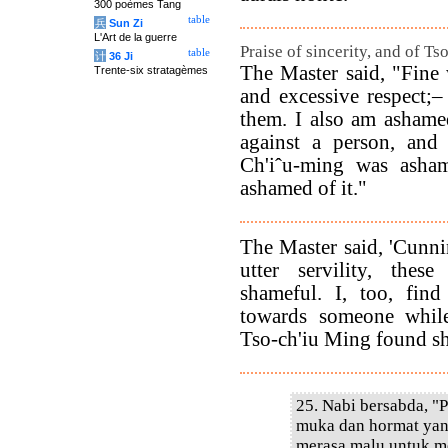
300 poèmes Tang
table
兵
Sun Zi
L'Art de la guerre
Praise of sincerity, and of Ts
table
计
36 Ji
The Master said, "Fine 
Trente-six stratagèmes
and excessive respect;
them. I also am ashame
against a person, and
Ch'iˆu-ming was asha
ashamed of it."
The Master said, 'Cunni
utter servility, the
shameful. I, too, fin
towards someone while 
Tso-ch'iu Ming found sha
25. Nabi bersabda, "
muka dan hormat yan
merasa malu untuk m