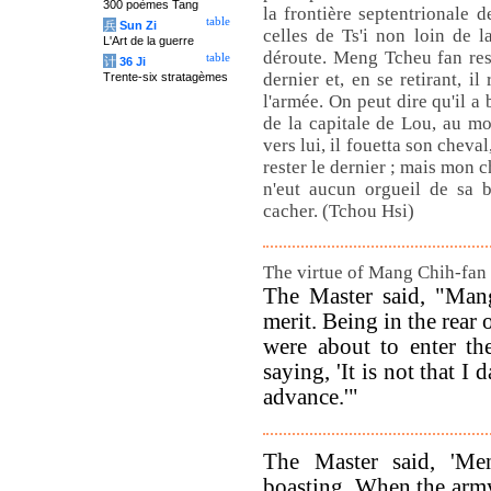
300 poèmes Tang
la frontière septentrionale 
table
兵
Sun Zi
celles de Ts'i non loin de l
L'Art de la guerre
déroute. Meng Tcheu fan resta
table
计
36 Ji
dernier et, en se retirant, i
Trente-six stratagèmes
l'armée. On peut dire qu'il a
de la capitale de Lou, au mo
vers lui, il fouetta son cheval
rester le dernier ; mais mon 
n'eut aucun orgueil de sa b
cacher. (Tchou Hsi)
The virtue of Mang Chih-fan 
The Master said, "Mang
merit. Being in the rear
were about to enter th
saying, 'It is not that I
advance.'"
The Master said, 'M
boasting. When the army 