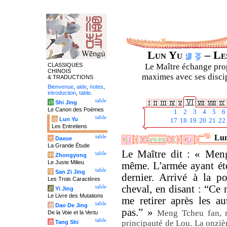
Lun Yu
– Les
CLASSIQUES
Le Maître échange prop
CHINOIS
maximes avec ses discipl
& TRADUCTIONS
Bienvenue
,
aide
,
notes
,
introduction
,
table
.
table
诗
Shi Jing
Le Canon des Poèmes
1
2
3
4
5
6
table
论
Lun Yu
17
18
19
20
21
22
Les Entretiens
Lun
table
大
Daxue
La Grande Étude
Le Maître dit : « Meng
table
中
Zhongyong
Le Juste Milieu
même. L'armée ayant été
table
字
San Zi Jing
dernier. Arrivé à la po
Les Trois Caractères
cheval, en disant : “Ce 
table
易
Yi Jing
Le Livre des Mutations
me retirer après les a
table
道
Dao De Jing
pas.” »
Meng Tcheu fan, n
De la Voie et la Vertu
table
principauté de Lou. La onziè
唐
Tang Shi