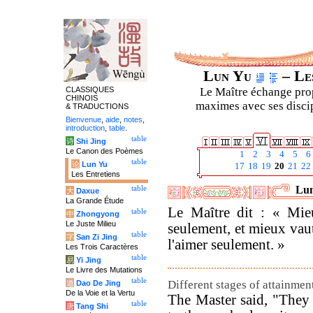
Lun Yu
– Les
CLASSIQUES
Le Maître échange prop
CHINOIS
maximes avec ses discipl
& TRADUCTIONS
Bienvenue
,
aide
,
notes
,
introduction
,
table
.
table
诗
Shi Jing
Le Canon des Poèmes
1
2
3
4
5
6
table
论
Lun Yu
17
18
19
20
21
22
Les Entretiens
Lun
table
大
Daxue
La Grande Étude
Le Maître dit : « Mieu
table
中
Zhongyong
Le Juste Milieu
seulement, et mieux vaut
table
字
San Zi Jing
l'aimer seulement. »
Les Trois Caractères
table
易
Yi Jing
Le Livre des Mutations
table
Different stages of attainmen
道
Dao De Jing
De la Voie et la Vertu
The Master said, "They
table
唐
Tang Shi