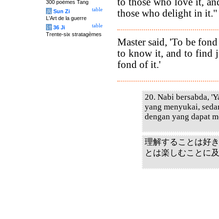
to those who love it, an
300 poèmes Tang
table
those who delight in it."
兵
Sun Zi
L'Art de la guerre
table
计
36 Ji
Trente-six stratagèmes
Master said, 'To be fond
to know it, and to find j
fond of it.'
20. Nabi bersabda, '
yang menyukai, seda
dengan yang dapat m
理解することは好
とは楽しむことに