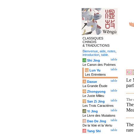
CLASSIQUES
CHINOIS
& TRADUCTIONS
Bienvenue
,
aide
,
notes
,
introduction
,
table
.
table
诗
Shi Jing
Le Canon des Poèmes
table
论
Lun Yu
Les Entretiens
Le M
table
大
Daxue
parf
La Grande Étude
table
中
Zhongyong
Le Juste Milieu
The 
table
字
San Zi Jing
The
Les Trois Caractères
Mean
table
易
Yi Jing
Le Livre des Mutations
table
道
Dao De Jing
The
De la Voie et la Vertu
rare
table
唐
Tang Shi