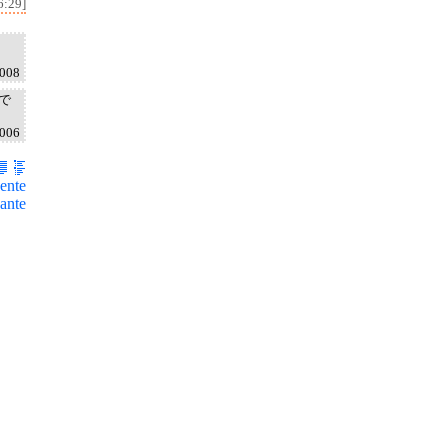
6:29]
2008
で
2006
ente
ante