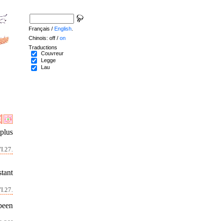
Français /
English
.
Chinois: off /
on
Traductions
Couvreur
Legge
Lau
 plus
I.27.
tant
I.27.
been