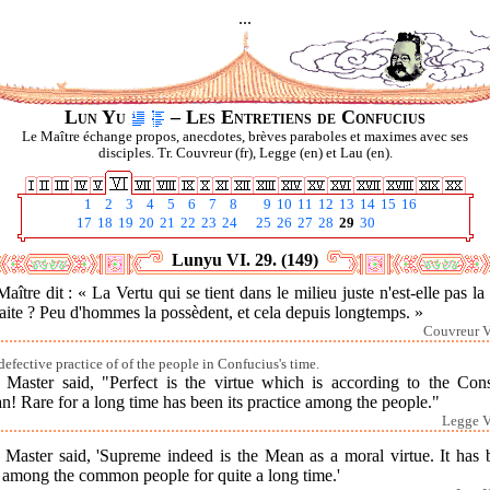
...
Lun Yu
– Les Entretiens de Confucius
Le Maître échange propos, anecdotes, brèves paraboles et maximes avec ses
disciples. Tr. Couvreur (fr), Legge (en) et Lau (en).
1
2
3
4
5
6
7
8
9
10
11
12
13
14
15
16
17
18
19
20
21
22
23
24
25
26
27
28
29
30
Lunyu VI. 29. (149)
aître dit : « La Vertu qui se tient dans le milieu juste n'est-elle pas la
aite ? Peu d'hommes la possèdent, et cela depuis longtemps. »
Couvreur V
defective practice of of the people in Confucius's time.
 Master said, "Perfect is the virtue which is according to the Cons
! Rare for a long time has been its practice among the people."
Legge V
 Master said, 'Supreme indeed is the Mean as a moral virtue. It has 
 among the common people for quite a long time.'