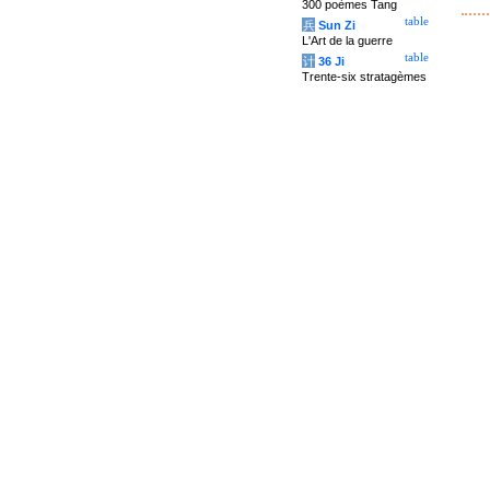
300 poèmes Tang
table
兵
Sun Zi
L'Art de la guerre
table
计
36 Ji
Trente-six stratagèmes