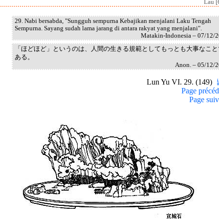
Lau [
29. Nabi bersabda, "Sungguh sempurna Kebajikan menjalani Laku Tengah
Sempurna. Sayang sudah lama jarang di antara rakyat yang menjalani".
Matakin-Indonesia – 07/12/
「ほどほど」というのは、人間の生きる規範としてもっとも大事なこと
ある。
Anon. – 05/12/
Lun Yu VI. 29. (149)
Page précéd
Page suiv