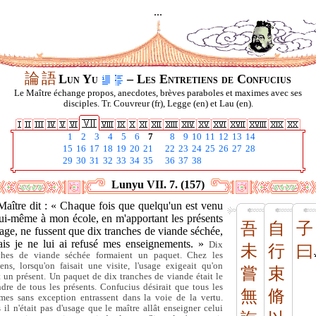
...
論
語
Lun Yu
– Les Entretiens de Confucius
Le Maître échange propos, anecdotes, brèves paraboles et maximes avec ses
disciples. Tr. Couvreur (fr), Legge (en) et Lau (en).
1
2
3
4
5
6
7
8
9
10
11
12
13
14
15
16
17
18
19
20
21
22
23
24
25
26
27
28
29
30
31
32
33
34
35
36
37
38
Lunyu VII. 7. (157)
Maître dit : « Chaque fois que quelqu'un est venu
lui-même à mon école, en m'apportant les présents
吾
自
子
age, ne fussent que dix tranches de viande séchée,
ais je ne lui ai refusé mes enseignements. »
Dix
未
行
曰
ches de viande séchée formaient un paquet. Chez les
ens, lorsqu'on faisait une visite, l'usage exigeait qu'on
嘗
束
ît un présent. Un paquet de dix tranches de viande était le
dre de tous les présents. Confucius désirait que tous les
無
脩
es sans exception entrassent dans la voie de la vertu.
 il n'était pas d'usage que le maître allât enseigner celui