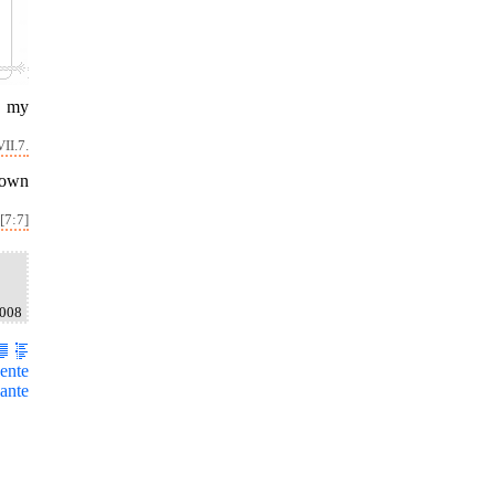
r my
II.7.
 own
[7:7]
2008
ente
ante