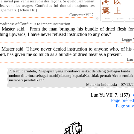
誨
以
ne savait pas venir recevoir des leçons. Si quelqu'un venait
bservant les usages, Confucius lui donnait toujours ses
焉
上
ignements. (Tchou Hsi)
Couvreur VII.7.
readiness of Confucius to impart instruction.
 Master said, "From the man bringing his bundle of dried flesh fo
hing upwards, I have never refused instruction to any one."
Legge V
 Master said, 'I have never denied instruction to anyone who, of his
rd, has given me so much as a bundle of dried meat as a present.'
Lau 
7. Nabi bersabda, "Siapapun yang membawa seikat dendeng (sebagai tanda
mohon diterima sebagai murid) datang kepadaKu, tidak pernah Aku menolak
memberi pendidikan".
Matakin-Indonesia – 07/12/
Lun Yu VII. 7. (157)
Page précéd
Page suiv