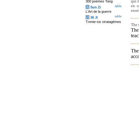
qui 
300 poèmes Tang
en o
table
兵
Sun Zi
ense
L'Art de la guerre
table
计
36 Ji
Trente-six stratagèmes
The 
The
teac
The
acco