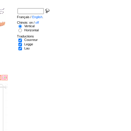
Français /
English
.
Chinois: on /
off
Vertical
Horizontal
Traductions
Couvreur
Legge
Lau