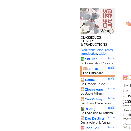
CLASSIQUES
CHINOIS
& TRADUCTIONS
Bienvenue
,
aide
,
notes
,
introduction
,
table
.
table
诗
Shi Jing
Le Canon des Poèmes
table
论
Lun Yu
Les Entretiens
table
大
Daxue
La Grande Étude
Le 
table
中
Zhongyong
de 
Le Juste Milieu
d'us
table
字
San Zi Jing
jam
Les Trois Caractères
tran
table
易
Yi Jing
Anci
Le Livre des Mutations
offr
table
道
Dao De Jing
moin
De la Voie et la Vertu
homm
table
Mais
唐
Tang Shi