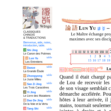
論
語
Lun Yu
– 
CLASSIQUES
Le Maître échange prop
CHINOIS
& TRADUCTIONS
maximes avec ses discipl
Bienvenue
,
aide
,
notes
,
introduction
,
table
.
table
诗
Shi Jing
Le Canon des Poèmes
1
2
3
4
5
table
论
Lun Yu
15
16
17
18
19
Les Entretiens
table
大
Daxue
Lu
La Grande Étude
table
Quand il était chargé pa
中
Zhongyong
Le Juste Milieu
de Lou de recevoir les h
table
字
San Zi Jing
de son visage semblait c
Les Trois Caractères
table
易
Yi Jing
démarche accélérée. Pour
Le Livre des Mutations
hôtes à leur arrivée, il 
table
道
Dao De Jing
De la Voie et la Vertu
mains, tournait seulemen
table
唐
Tang Shi