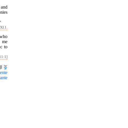
s and
onies
"
XI.1.
s who
o me
c to
11:1]
ente
ante