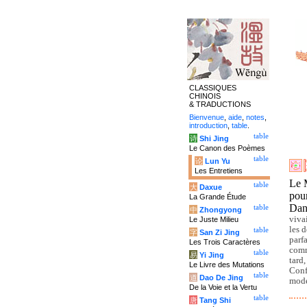
CLASSIQUES
CHINOIS
& TRADUCTIONS
Bienvenue
,
aide
,
notes
,
introduction
,
table
.
table
诗
Shi Jing
Le Canon des Poèmes
table
论
Lun Yu
Les Entretiens
Le M
table
大
Daxue
pou
La Grande Étude
Dans
table
中
Zhongyong
viva
Le Juste Milieu
les 
table
字
San Zi Jing
parf
Les Trois Caractères
comm
table
易
Yi Jing
tard
Le Livre des Mutations
Conf
table
道
Dao De Jing
mode
De la Voie et la Vertu
table
唐
Tang Shi