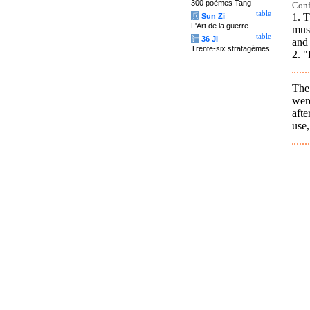
300 poèmes Tang
Conf
table
1. T
兵
Sun Zi
L'Art de la guerre
musi
table
计
36 Ji
and
Trente-six stratagèmes
2. "
The 
wer
aft
use,