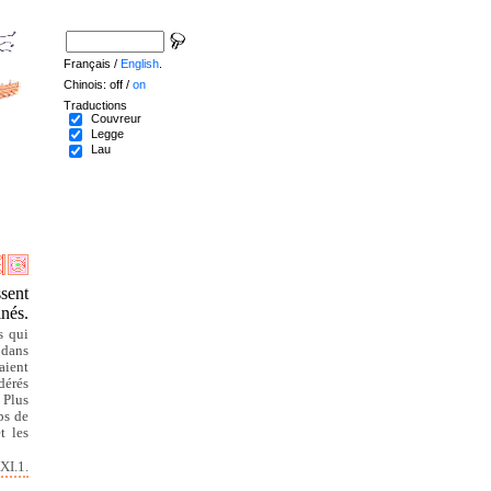
Français /
English
.
Chinois: off /
on
Traductions
Couvreur
Legge
Lau
ssent
nés.
s qui
 dans
aient
dérés
 Plus
ps de
t les
XI.1.