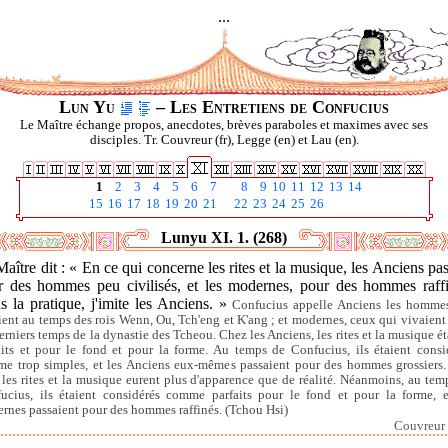
...
Lun Yu
– Les Entretiens de Confucius
Le Maître échange propos, anecdotes, brèves paraboles et maximes avec ses
disciples. Tr. Couvreur (fr), Legge (en) et Lau (en).
1
2
3
4
5
6
7
8
9
10
11
12
13
14
15
16
17
18
19
20
21
22
23
24
25
26
Lunyu XI. 1. (268)
aître dit : « En ce qui concerne les rites et la musique, les Anciens pa
r des hommes peu civilisés, et les modernes, pour des hommes raffi
 la pratique, j'imite les Anciens. »
Confucius appelle Anciens les homme
ient au temps des rois Wenn, Ou, Tch'eng et K'ang ; et modernes, ceux qui vivaient
derniers temps de la dynastie des Tcheou. Chez les Anciens, les rites et la musique ét
aits et pour le fond et pour la forme. Au temps de Confucius, ils étaient consi
e trop simples, et les Anciens eux-mêmes passaient pour des hommes grossiers.
, les rites et la musique eurent plus d'apparence que de réalité. Néanmoins, au tem
ucius, ils étaient considérés comme parfaits pour le fond et pour la forme, e
rnes passaient pour des hommes raffinés. (Tchou Hsi)
Couvreur 