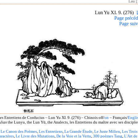
Lau [
Lun Yu XI. 9. (276)
Page précéd
Page suiv
es Entretiens de Confucius – Lun Yu XI. 9. (276) – Chinois off/
on
– Français/
Engli
lias
the Lunyu, the Lun Yü, the Analects, les Entretiens du maître avec ses disciple
Le Canon des Poèmes
,
Les Entretiens
,
La Grande Étude
,
Le Juste Milieu
,
Les Trois
aractères
,
Le Livre des Mutations
,
De la Voie et la Vertu
,
300 poèmes Tang
,
L'Art de