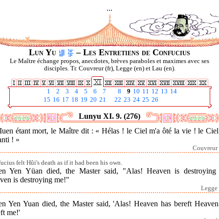
...
Lun Yu
– Les Entretiens de Confucius
Le Maître échange propos, anecdotes, brèves paraboles et maximes avec ses
disciples. Tr. Couvreur (fr), Legge (en) et Lau (en).
1
2
3
4
5
6
7
8
9
10
11
12
13
14
15
16
17
18
19
20
21
22
23
24
25
26
Lunyu XI. 9. (276)
Iuen étant mort, le Maître dit : « Hélas ! le Ciel m'a ôté la vie ! le Cie
nti ! »
Couvreur 
ucius felt Hûi's death as if it had been his own.
n Yen Yüan died, the Master said, "Alas! Heaven is destroying
ven is destroying me!"
Legge 
n Yen Yuan died, the Master said, 'Alas! Heaven has bereft Heaven
ft me!'