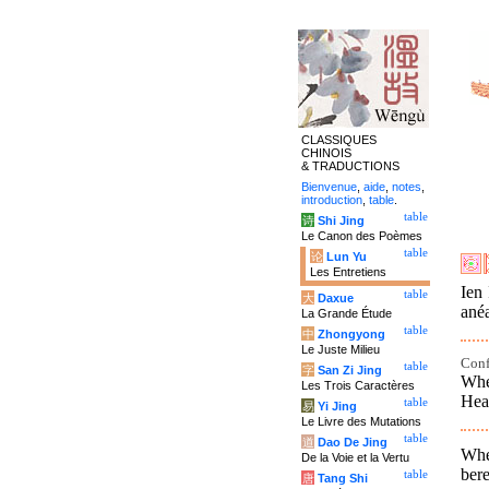
CLASSIQUES
CHINOIS
& TRADUCTIONS
Bienvenue
,
aide
,
notes
,
introduction
,
table
.
table
诗
Shi Jing
Le Canon des Poèmes
table
论
Lun Yu
Les Entretiens
Ien 
table
大
Daxue
anéa
La Grande Étude
table
中
Zhongyong
Le Juste Milieu
Conf
table
字
San Zi Jing
Whe
Les Trois Caractères
Hea
table
易
Yi Jing
Le Livre des Mutations
table
道
Dao De Jing
Whe
De la Voie et la Vertu
bere
table
唐
Tang Shi