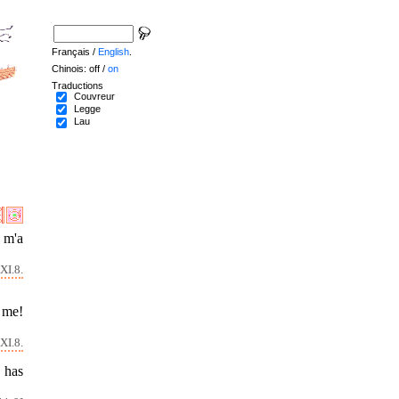
Français /
English
.
Chinois: off /
on
Traductions
Couvreur
Legge
Lau
l m'a
XI.8.
 me!
XI.8.
 has