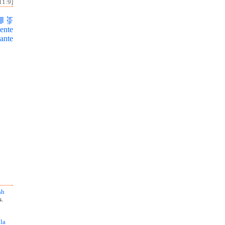
11:9]
ente
ante
sh
s.
 la