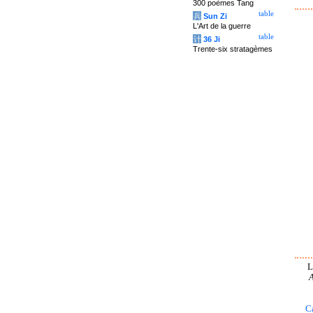
300 poèmes Tang
table
兵
Sun Zi
L'Art de la guerre
table
计
36 Ji
Trente-six stratagèmes
L
A
C