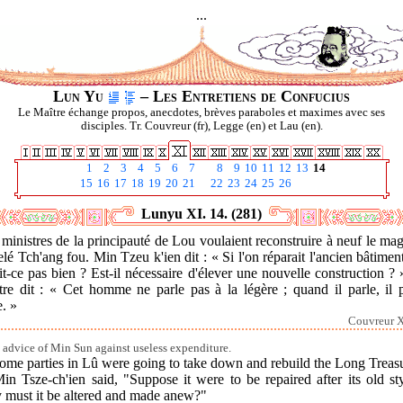
...
Lun Yu
– Les Entretiens de Confucius
Le Maître échange propos, anecdotes, brèves paraboles et maximes avec ses
disciples. Tr. Couvreur (fr), Legge (en) et Lau (en).
1
2
3
4
5
6
7
8
9
10
11
12
13
14
15
16
17
18
19
20
21
22
23
24
25
26
Lunyu XI. 14. (281)
ministres de la principauté de Lou voulaient reconstruire à neuf le ma
lé Tch'ang fou. Min Tzeu k'ien dit : « Si l'on réparait l'ancien bâtimen
it-ce pas bien ? Est-il nécessaire d'élever une nouvelle construction ?
tre dit : « Cet homme ne parle pas à la légère ; quand il parle, il p
e. »
Couvreur X
 advice of Min Sun against useless expenditure.
ome parties in Lû were going to take down and rebuild the Long Treas
in Tsze-ch'ien said, "Suppose it were to be repaired after its old st
 must it be altered and made anew?"