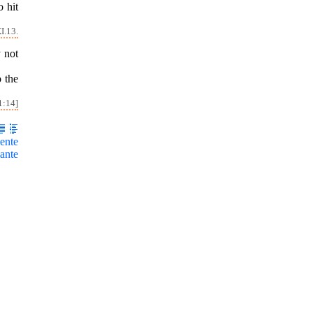
 hit
I.13.
 not
 the
1:14]
ente
ante