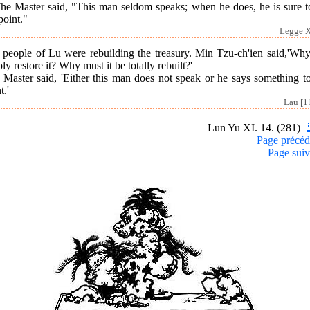
The Master said, "This man seldom speaks; when he does, he is sure to
point."
Legge X
 people of Lu were rebuilding the treasury. Min Tzu-ch'ien said,'Why
ly restore it? Why must it be totally rebuilt?'
 Master said, 'Either this man does not speak or he says something to
t.'
Lau [1
Lun Yu XI. 14. (281)
Page précéd
Page suiv