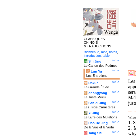
CLASSIQUES
CHINOIS
& TRADUCTIONS
Bienvenue
,
aide
,
notes
,
introduction
,
table
.
table
诗
Shi Jing
Le Canon des Poèmes
table
论
Lun Yu
Les Entretiens
Les 
table
大
Daxue
appe
La Grande Étude
sera
table
中
Zhongyong
Maî
Le Juste Milieu
table
just
字
San Zi Jing
Les Trois Caractères
table
易
Yi Jing
Wise
Le Livre des Mutations
1. S
table
道
Dao De Jing
2. M
De la Voie et la Vertu
table
why
唐
Tang Shi