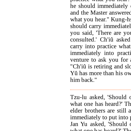
he should immediately c
and the Master answered
what you hear." Kung-h
should carry immediatel
you said, 'There are yo
consulted.' Ch'iû aske
carry into practice what
immediately into pract
venture to ask you for 
"Ch'iû is retiring and s
Yû has more than his own
him back."
Tzu-lu asked, 'Should 
what one has heard?' Th
elder brothers are still
immediately to put into 
Jan Yu asked, 'Should 
what one has heard?' The