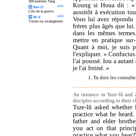
300 poèmes Tang
Koung si Houa dit : « 
table
兵
Sun Zi
aussitôt à exécution tout
L'Art de la guerre
table
计
36 Ji
Vous lui avez répondu q
Trente-six stratagèmes
frères plus âgés que lui
dans les mêmes termes.
mettre en pratique sur-
Quant à moi, je suis p
l'expliquer. » Confucius 
l'ai poussé. Iou a autant
je l'ai freiné. »
1. Tu dois les consulte
An instance in Tsze-lû and 
disciples according to their c
Tsze-lû asked whether 
practice what he heard.
father and elder broth
you act on that princi
practice what you hear