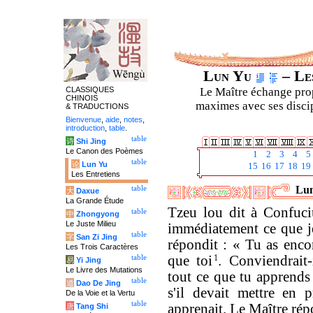
Lun Yu
– Les
CLASSIQUES
Le Maître échange prop
CHINOIS
maximes avec ses discipl
& TRADUCTIONS
Bienvenue
,
aide
,
notes
,
introduction
,
table
.
table
诗
Shi Jing
Le Canon des Poèmes
1
2
3
4
5
table
论
Lun Yu
15
16
17
18
19
Les Entretiens
Lun
table
大
Daxue
La Grande Étude
Tzeu lou dit à Confuci
table
中
Zhongyong
Le Juste Milieu
immédiatement ce que j
table
字
San Zi Jing
répondit : « Tu as encor
Les Trois Caractères
que toi
1
. Conviendrait-
table
易
Yi Jing
Le Livre des Mutations
tout ce que tu apprends
table
道
Dao De Jing
s'il devait mettre en p
De la Voie et la Vertu
table
apprenait. Le Maître répo
唐
Tang Shi