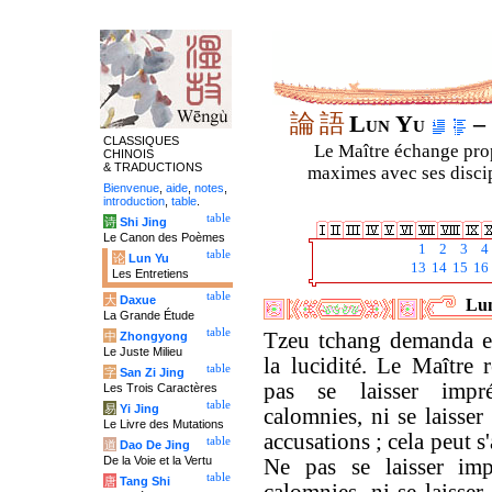
論
語
Lun Yu
– 
CLASSIQUES
Le Maître échange prop
CHINOIS
& TRADUCTIONS
maximes avec ses discipl
Bienvenue
,
aide
,
notes
,
introduction
,
table
.
table
诗
Shi Jing
Le Canon des Poèmes
1
2
3
4
table
论
Lun Yu
13
14
15
16
Les Entretiens
table
大
Daxue
Lun
La Grande Étude
table
Tzeu tchang demanda e
中
Zhongyong
Le Juste Milieu
la lucidité. Le Maître 
table
字
San Zi Jing
pas se laisser impr
Les Trois Caractères
table
易
Yi Jing
calomnies, ni se laisser
Le Livre des Mutations
accusations ; cela peut s'
table
道
Dao De Jing
De la Voie et la Vertu
Ne pas se laisser imp
table
唐
Tang Shi