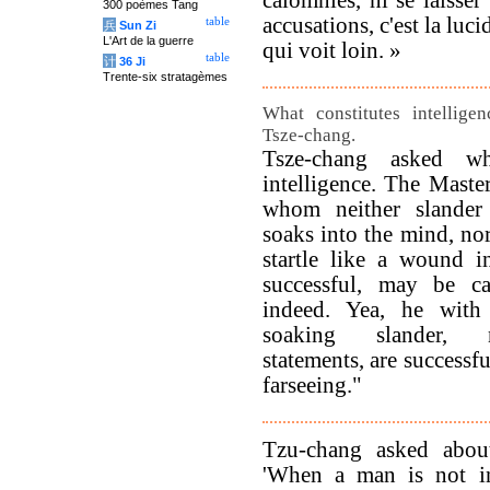
calomnies, ni se laisser
300 poèmes Tang
accusations, c'est la lu
table
兵
Sun Zi
L'Art de la guerre
qui voit loin. »
table
计
36 Ji
Trente-six stratagèmes
What constitutes intellige
Tsze-chang.
Tsze-chang asked wha
intelligence. The Maste
whom neither slander 
soaks into the mind, nor
startle like a wound in
successful, may be cal
indeed. Yea, he with
soaking slander, n
statements, are successf
farseeing."
Tzu-chang asked about
'When a man is not in