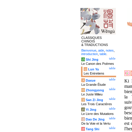
CLASSIQUES
CHINOIS
& TRADUCTIONS
Bienvenue
,
aide
,
notes
,
introduction
,
table
.
table
诗
Shi Jing
Le Canon des Poèmes
table
论
Lun Yu
Les Entretiens
table
Ki 
大
Daxue
La Grande Étude
mani
table
中
Zhongyong
bien
Le Juste Milieu
la 
table
字
San Zi Jing
sui
Les Trois Caractères
gou
table
易
Yi Jing
bes
Le Livre des Mutations
bien
table
道
Dao De Jing
est
De la Voie et la Vertu
l'h
table
唐
Tang Shi