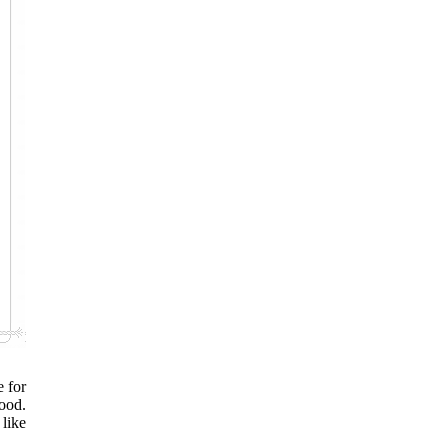
e for
good.
 like