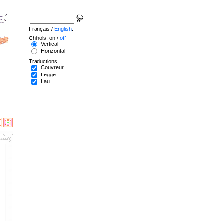
Français /
English
.
Chinois: on /
off
Vertical
Horizontal
Traductions
Couvreur
Legge
Lau