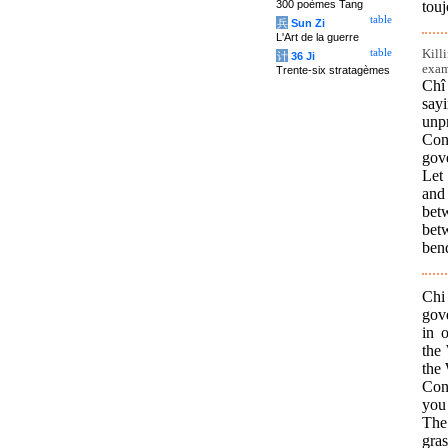
300 poèmes Tang
touj
table
兵
Sun Zi
L'Art de la guerre
Kill
table
计
36 Ji
exam
Trente-six stratagèmes
Chî
say
unp
Con
gov
Let
and
bet
bet
ben
Chi
gov
in 
the 
the
Conf
you 
The 
gras