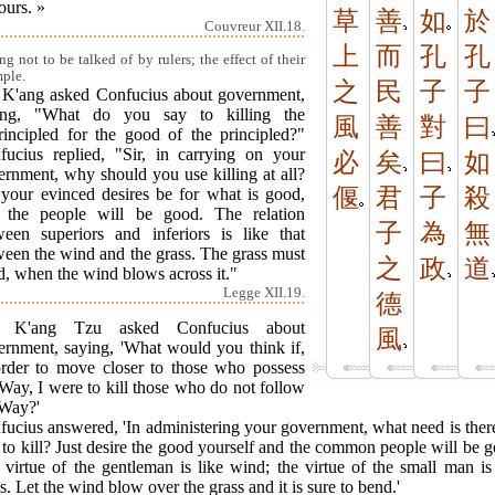
ours. »
草
善
如
於
Couvreur XII.18.
上
而
孔
孔
ing not to be talked of by rulers; the effect of their
ple.
之
民
子
子
 K'ang asked Confucius about government,
ing, "What do you say to killing the
風
善
對
曰
rincipled for the good of the principled?"
fucius replied, "Sir, in carrying on your
必
矣
曰
如
ernment, why should you use killing at all?
偃
君
子
殺
 your evinced desires be for what is good,
 the people will be good. The relation
子
為
無
ween superiors and inferiors is like that
ween the wind and the grass. The grass must
之
政
道
d, when the wind blows across it."
Legge XII.19.
德
 K'ang Tzu asked Confucius about
風
ernment, saying, 'What would you think if,
order to move closer to those who possess
Way, I were to kill those who do not follow
 Way?'
ucius answered, 'In administering your government, what need is ther
to kill? Just desire the good yourself and the common people will be 
virtue of the gentleman is like wind; the virtue of the small man is
s. Let the wind blow over the grass and it is sure to bend.'