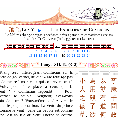
...
論
語
Lun Yu
– Les Entretiens de Confucius
Le Maître échange propos, anecdotes, brèves paraboles et maximes avec ses
disciples. Tr. Couvreur (fr), Legge (en) et Lau (en).
1
2
3
4
5
6
7
8
9
10
11
12
13
14
15
16
17
18
19
20
21
22
23
24
Lunyu XII. 19. (312)
K'ang tzeu, interrogeant Confucius sur la
ère de gouverner, lui dit : « Ne ferais-je pas
小
焉
以
李
 de mettre à mort ceux qui contreviennent à
Voie, pour faire place à ceux qui la
人
用
就
康
vent ? » Confucius répondit : « Pour
verner le peuple, Seigneur, avez-vous
之
殺
有
子
oin de tuer ? Vous-même tendez vers le
德
子
道
問
, et le peuple sera bon. La Vertu du prince
 comme le vent ; celle du peuple est comme
草
欲
何
政
erbe. Au souffle du vent, l'herbe se courbe