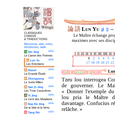
論
語
Lun Yu
– 
CLASSIQUES
Le Maître échange prop
CHINOIS
& TRADUCTIONS
maximes avec ses discipl
Bienvenue
,
aide
,
notes
,
introduction
,
table
.
table
诗
Shi Jing
Le Canon des Poèmes
1
2
3
4
5
6
table
论
Lun Yu
17
18
19
20
21
22
Les Entretiens
table
大
Daxue
Lun
La Grande Étude
table
Tzeu lou interrogea Con
中
Zhongyong
Le Juste Milieu
de gouverner. Le Maî
table
字
San Zi Jing
« Donner l'exemple du
Les Trois Caractères
table
易
Yi Jing
lou pria le Maître d
Le Livre des Mutations
davantage. Confucius ré
table
道
Dao De Jing
De la Voie et la Vertu
relâche. »
table
唐
Tang Shi