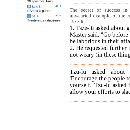
300 poèmes Tang
table
兵
Sun Zi
The secret of success in
L'Art de la guerre
unwearied example of the ru
table
计
36 Ji
Trente-six stratagèmes
Tsze-lû.
1. Tsze-lû asked about 
Master said, "Go before
be laborious in their affa
2. He requested further 
not weary (in these thing
Tzu-lu asked about 
'Encourage the people t
yourself.' Tzu-lu asked 
allow your efforts to sla