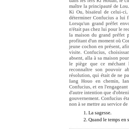
dans les fers Ki Houan, le ch
maître la principauté de Lou.
Ki Ou, bisaïeul de celui-ci,
déterminer Confucius a lui fa
Lorsqu'un grand préfet envoy
n'était pas chez lui pour le rec
la maison du grand préfet p
profitant d'un moment où Conf
jeune cochon en présent, afin 
visite. Confucius, choisiss
absent, alla à sa maison pour
le piège que ce méchant 
reconnaître son pouvoir ab
résolution, qui était de ne pa
Iang Houo en chemin, Ian
Confucius, et en l'engageant 
d'autre intention que d'obten
gouvernement. Confucius étai
non à se mettre au service d
1. La sagesse.
2. Quand le temps en 