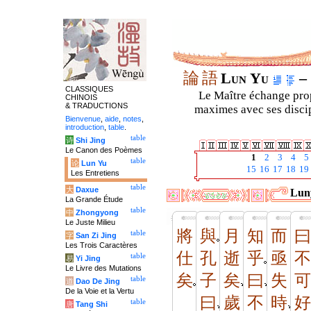
論
語
Lun Yu
– 
CLASSIQUES
Le Maître échange prop
CHINOIS
& TRADUCTIONS
maximes avec ses discipl
Bienvenue
,
aide
,
notes
,
introduction
,
table
.
table
诗
Shi Jing
Le Canon des Poèmes
1
2
3
4
5
table
论
Lun Yu
15
16
17
18
19
Les Entretiens
table
大
Daxue
Luny
La Grande Étude
table
中
Zhongyong
Le Juste Milieu
將
與
月
知
而
曰
table
字
San Zi Jing
Les Trois Caractères
仕
孔
逝
乎
亟
不
table
易
Yi Jing
Le Livre des Mutations
矣
子
矣
曰
失
可
table
道
Dao De Jing
De la Voie et la Vertu
曰
歲
不
時
好
table
唐
Tang Shi