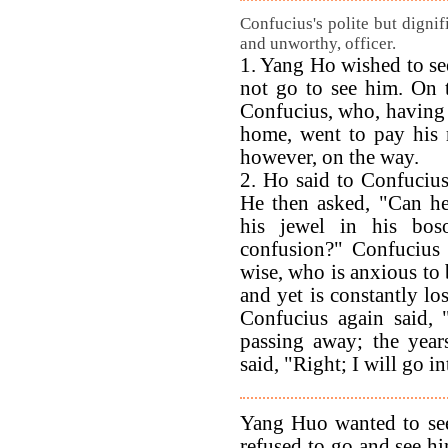
Confucius's polite but dignif
and unworthy, officer.
1. Yang Ho wished to s
not go to see him. On t
Confucius, who, having
home, went to pay his r
however, on the way.
2. Ho said to Confuciu
He then asked, "Can he
his jewel in his bos
confusion?" Confucius 
wise, who is anxious to
and yet is constantly lo
Confucius again said,
passing away; the year
said, "Right; I will go in
Yang Huo wanted to se
refused to go and see hi