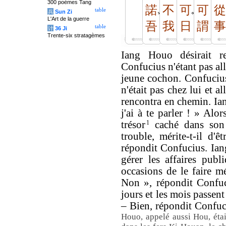
300 poèmes Tang
諾
不
可
可
從
table
兵
Sun Zi
L'Art de la guerre
吾
我
日
謂
事
table
计
36 Ji
Trente-six stratagèmes
Iang Houo désirait re
Confucius n'étant pas al
jeune cochon. Confuciu
n'était pas chez lui et al
rencontra en chemin. Ia
j'ai à te parler ! » Alor
trésor
1
caché dans son 
trouble, mérite-t-il d'
répondit Confucius. Ian
gérer les affaires publ
occasions de le faire mé
Non », répondit Confuc
jours et les mois passent
– Bien, répondit Confuci
Houo, appelé aussi Hou, était