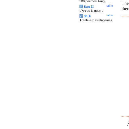
300 poèmes Tang
The
table
兵
Sun Zi
ther
L'Art de la guerre
table
计
36 Ji
Trente-six stratagèmes
A