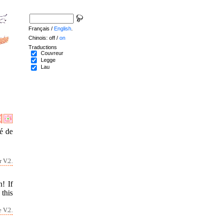
Français /
English
.
Chinois: off /
on
Traductions
Couvreur
Legge
Lau
é de
 V.2.
! If
this
 V.2.