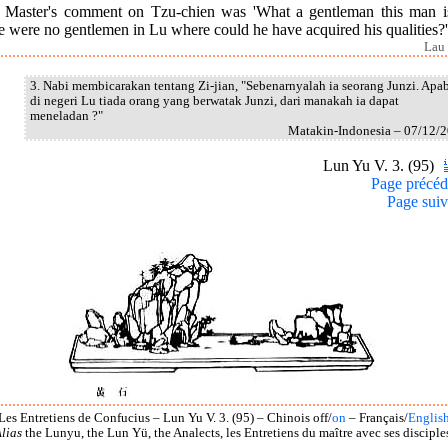
 Master's comment on Tzu-chien was 'What a gentleman this man is
e were no gentlemen in Lu where could he have acquired his qualities?'
Lau 
3. Nabi membicarakan tentang Zi-jian, "Sebenarnyalah ia seorang Junzi. Apab
di negeri Lu tiada orang yang berwatak Junzi, dari manakah ia dapat
meneladan ?"
Matakin-Indonesia – 07/12/
Lun Yu V. 3. (95)
Page précéd
Page suiv
Les Entretiens de Confucius – Lun Yu V. 3. (95) – Chinois off/
on
– Français/
Englis
lias
the Lunyu, the Lun Yü, the Analects, les Entretiens du maître avec ses disciple