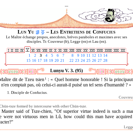
...
Lun Yu
– Les Entretiens de Confucius
Le Maître échange propos, anecdotes, brèves paraboles et maximes avec ses
disciples. Tr. Couvreur (fr), Legge (en) et Lau (en).
1
2
3
4
5
6
7
8
9
10
11
12
13
14
15
16
17
18
19
20
21
22
23
24
25
26
27
28
Lunyu V. 3. (95)
aître dit de Tzeu tsien
1
: « Quel homme honorable ! Si la principaut
n'en comptait pas, où celui-ci aurait-il puisé un tel sens d'humanité ? »
1. Disciple de Confucius.
Couvreur
Chün-tsze formed by intercourse with other Chün-tsze.
 Master said of Tsze-chien, "Of superior virtue indeed is such a man
re were not virtuous men in Lû, how could this man have acquired 
acter?"
Legge