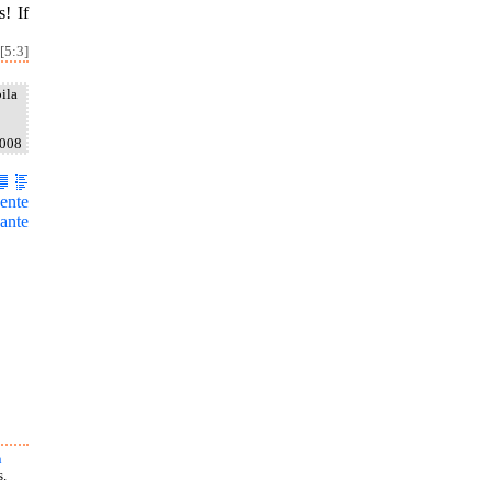
! If
[5:3]
ila
2008
ente
ante
h
s.