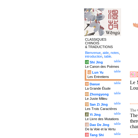
CLASSIQUES
CHINOIS
& TRADUCTIONS
Bienvenue
,
aide
,
notes
,
introduction
,
table
.
table
诗
Shi Jing
Le Canon des Poèmes
table
论
Lun Yu
Les Entretiens
Le M
table
大
Daxue
Lou 
La Grande Étude
table
中
Zhongyong
Le Juste Milieu
table
字
San Zi Jing
Les Trois Caractères
The 
table
The
易
Yi Jing
Le Livre des Mutations
the
table
道
Dao De Jing
char
De la Voie et la Vertu
table
唐
Tang Shi