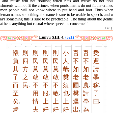
es and music will not flourish; when rites and music do not flour
shments will not fit the crimes; when punishments do not fit the crimes
mon people will not know where to put hand and foot. Thus when
tleman names something, the name is sure to be usable in speech, and 
ays something this is sure to be practicable. The thing about the gent
hat he is anything but casual where speech is concerned.'
Lau [
Lunyu XIII. 4.
(321)
襁
則
則
則
則
小
吾
吾
樊
負
四
民
民
民
人
不
不
遲
其
方
莫
莫
莫
哉
如
如
請
子
之
敢
敢
敢
樊
老
老
學
而
民
不
不
不
須
圃
農
稼
至
用
服
敬
也
樊
請
子
矣
情
上
上
上
遲
學
曰
焉
夫
好
好
好
出
為