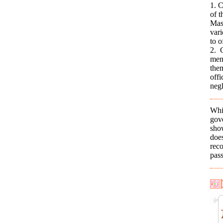
1. C
of 
Mast
vari
to o
2. 
men
the
off
neg
Whi
gov
sho
doe
reco
pass