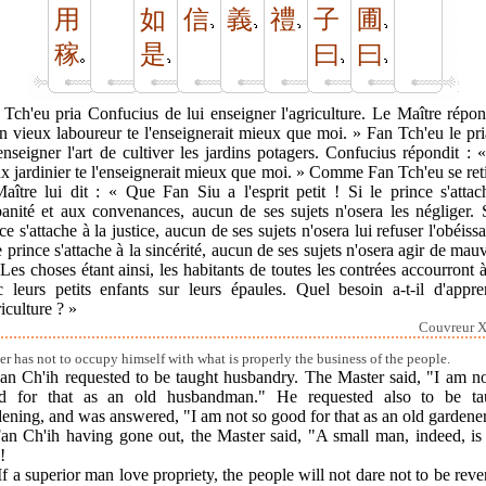
用
如
信
義
禮
子
圃
稼
是
曰
曰
Tch'eu pria Confucius de lui enseigner l'agriculture. Le Maître répon
 vieux laboureur te l'enseignerait mieux que moi. » Fan Tch'eu le pr
enseigner l'art de cultiver les jardins potagers. Confucius répondit :
x jardinier te l'enseignerait mieux que moi. » Comme Fan Tch'eu se reti
aître lui dit : « Que Fan Siu a l'esprit petit ! Si le prince s'atta
banité et aux convenances, aucun de ses sujets n'osera les négliger. 
ce s'attache à la justice, aucun de ses sujets n'osera lui refuser l'obéiss
e prince s'attache à la sincérité, aucun de ses sujets n'osera agir de mau
 Les choses étant ainsi, les habitants de toutes les contrées accourront à
c leurs petits enfants sur leurs épaules. Quel besoin a-t-il d'appre
riculture ? »
Couvreur XI
ler has not to occupy himself with what is properly the business of the people.
Fan Ch'ih requested to be taught husbandry. The Master said, "I am no
d for that as an old husbandman." He requested also to be ta
ening, and was answered, "I am not so good for that as an old gardener
Fan Ch'ih having gone out, the Master said, "A small man, indeed, is
!
If a superior man love propriety, the people will not dare not to be reve