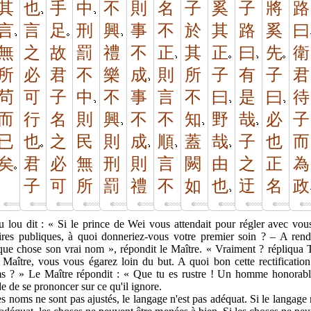
其
也
手
中
不
則
名
子
奚
子
將
路
言
言
足
刑
興
事
不
於
其
路
奚
曰
無
之
故
罰
禮
不
正
其
正
曰
先
衛
所
必
君
不
樂
成
則
所
子
有
子
君
茍
可
子
中
不
事
言
不
曰
是
曰
待
而
行
名
則
興
不
不
知
野
哉
必
子
已
也
之
民
則
成
順
蓋
哉
子
也
而
矣
君
必
無
刑
則
言
闕
由
之
正
為
子
可
所
罰
禮
不
如
也
迂
名
政
 lou dit : « Si le prince de Wei vous attendait pour régler avec vou
aires publiques, à quoi donneriez-vous votre premier soin ? – A rend
que chose son vrai nom », répondit le Maître. « Vraiment ? répliqua 
 Maître, vous vous égarez loin du but. A quoi bon cette rectificatio
s ? » Le Maître répondit : « Que tu es rustre ! Un homme honorabl
e de se prononcer sur ce qu'il ignore.
es noms ne sont pas ajustés, le langage n'est pas adéquat. Si le langage 