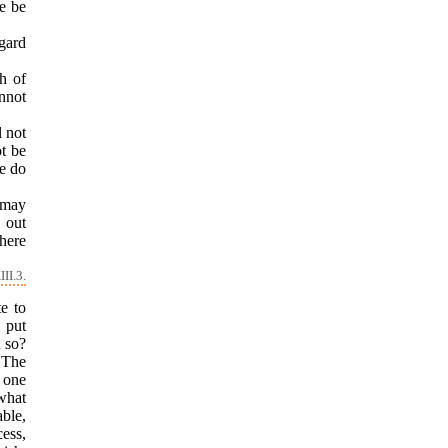
e be
gard
h of
annot
l not
ot be
e do
s may
 out
there
II.3.
te to
 put
t so?
 The
 one
what
able,
cess,