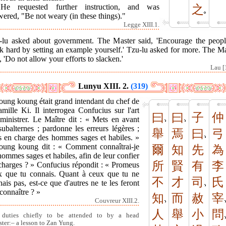
He requested further instruction, and was
之
ered, "Be not weary (in these things)."
Legge XIII.1.
-lu asked about government. The Master said, 'Encourage the peopl
k hard by setting an example yourself.' Tzu-lu asked for more. The Ma
, 'Do not allow your efforts to slacken.'
Lau [
Lunyu XIII. 2.
(319)
oung koung était grand intendant du chef de
amille Ki. Il interrogea Confucius sur l'art
曰
曰
子
仲
dministrer. Le Maître dit : « Mets en avant
subalternes ; pardonne les erreurs légères ;
舉
焉
曰
弓
s en charge des hommes sages et habiles. »
oung koung dit : « Comment connaîtrai-je
爾
知
先
為
hommes sages et habiles, afin de leur confier
所
賢
有
李
 charges ? » Confucius répondit : « Promeus
x que tu connais. Quant à ceux que tu ne
不
才
司
氏
ais pas, est-ce que d'autres ne te les feront
connaître ? »
知
而
赦
宰
Couvreur XIII.2.
人
舉
小
問
 duties chiefly to be attended to by a head
ster:– a lesson to Zan Yung.