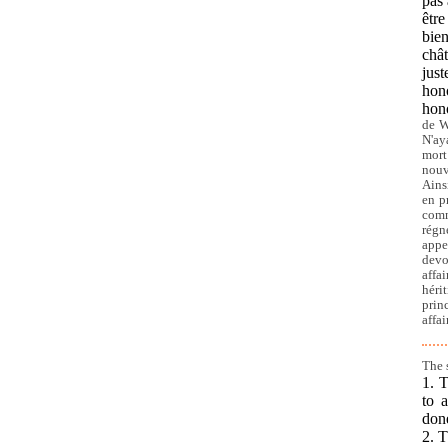
pas 
être
bien
chât
jus
hono
hono
de W
N'ay
mort
nouv
Ains
en p
comm
régn
appe
devo
affa
hérit
prin
affa
The 
1. T
to 
don
2. T