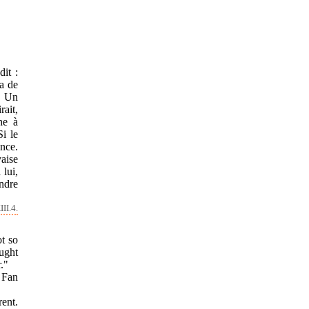
dit :
ia de
 « Un
rait,
che à
Si le
ance.
vaise
 lui,
ndre
II.4.
t so
ught
."
 Fan
rent.