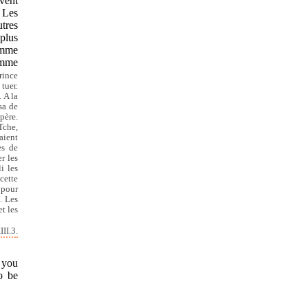
uvent
. Les
utres
 plus
omme
homme
rince
tuer.
 A la
sa de
père.
Tche,
aient
es de
r les
i les
cette
 pour
e. Les
t les
II.3.
h you
o be