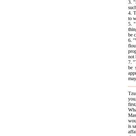
3. 
such
4. 
to w
5. 
thin
be c
6. "
flou
pro
not
7. "
be 
appr
may 
Tzu-
you
firs
Wha
Mas
wou
is s
affa