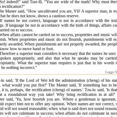
"So! indeed!" said Tsze-lû. "You are wide of the mark! Why must ther
 rectification?"
The Master said, "How uncultivated you are, Yû! A superior man, in re
hat he does not know, shows a cautious reserve.
"If names be not correct, language is not in accordance with the trut
gs. If language be not in accordance with the truth of things, affairs c
arried on to success.
When affairs cannot be carried on to success, proprieties and music wil
rish. When proprieties and music do not flourish, punishments will n
perly awarded. When punishments are not properly awarded, the peopl
 know how to move hand or foot.
Therefore a superior man considers it necessary that the names he use
spoken appropriately, and also that what he speaks may be carried
opriately. What the superior man requires is just that in his words 
be nothing incorrect."
Legge XI
lu said, 'If the Lord of Wei left the administration (cheng) of his sta
, what would you put first?' The Master said, 'If something has to be
t, it is, perhaps, the rectification (cheng) of names.' Tzu-lu said, 'Is tha
t a roundabout way you take! Why bring rectification in at all?'
ter said, 'Yu, how boorish you are. Where a gentleman is ignorant,
ld expect him not to offer any opinion. When names are not correct, 
aid will not sound reasonable; when what is said does not sound reason
irs will not culminate in success; when affairs do not culminate in suc