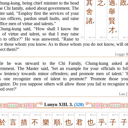
其
之
過
政
hung-kung, being chief minister to the head
the Chi family, asked about government. The
舍
舉
er said, "Employ first the services of your
ous officers, pardon small faults, and raise
諸
賢
ffice men of virtue and talents."
才
Chung-kung said, "How shall I know the
 of virtue and talent, so that I may raise
m to office?" He was answered, "Raise to
ice those whom you know. As to those whom you do not know, will ot
lect them?"
Legge XI
le he was steward to the Chi Family, Chung-kung asked a
ernment. The Master said, 'Set an example for your officials to fol
w leniency towards minor offenders; and promote men of talent.' 
s one recognize men of talent to promote?' 'Promote those yo
gnize. Do you suppose others will allow those you fail to recognize 
ed over?'
Lau [
Lunyu XIII. 3.
(320)
於
言
措
不
樂
順
也
君
也
乎
子
子