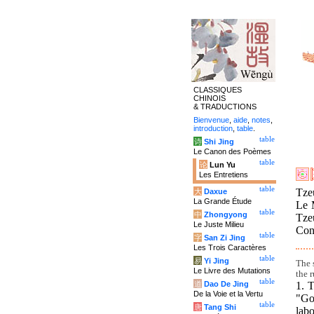
CLASSIQUES
CHINOIS
& TRADUCTIONS
Bienvenue
,
aide
,
notes
,
introduction
,
table
.
table
诗
Shi Jing
Le Canon des Poèmes
table
论
Lun Yu
Les Entretiens
table
Tzeu
大
Daxue
La Grande Étude
Le 
table
中
Zhongyong
Tze
Le Juste Milieu
Conf
table
字
San Zi Jing
Les Trois Caractères
table
易
Yi Jing
The 
Le Livre des Mutations
the r
table
1. 
道
Dao De Jing
De la Voie et la Vertu
"Go
table
唐
Tang Shi
labo