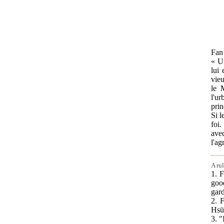
Fan 
« Un
lui 
vieu
le M
l'ur
prin
Si l
foi.
ave
l'ag
A ru
1. 
goo
gard
2. 
Hsü
3. "