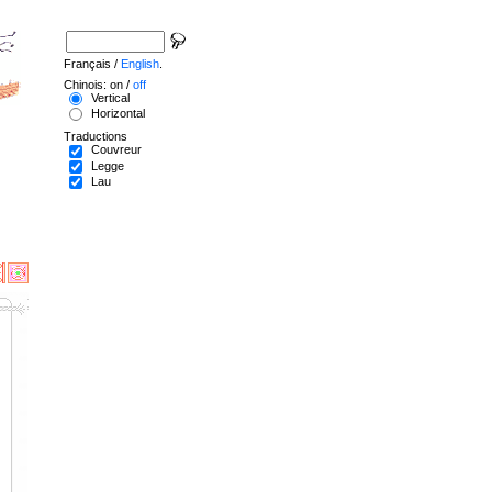
Français /
English
.
Chinois: on /
off
Vertical
Horizontal
Traductions
Couvreur
Legge
Lau