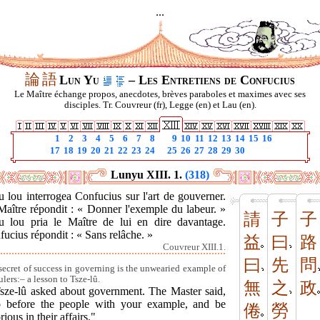
...
論
語
Lun Yu
– Les Entretiens de Confucius
Le Maître échange propos, anecdotes, brèves paraboles et maximes avec ses
disciples. Tr. Couvreur (fr), Legge (en) et Lau (en).
1
2
3
4
5
6
7
8
9
10
11
12
13
14
15
16
17
18
19
20
21
22
23
24
25
26
27
28
29
30
Lunyu XIII. 1.
(318)
 lou interrogea Confucius sur l'art de gouverner.
Maître répondit : « Donner l'exemple du labeur. »
請
子
子
u lou pria le Maître de lui en dire davantage.
ucius répondit : « Sans relâche. »
益
曰
路
Couvreur XIII.1.
曰
先
問
secret of success in governing is the unwearied example of
ulers:– a lesson to Tsze-lû.
無
之
政
Tsze-lû asked about government. The Master said,
 before the people with your example, and be
倦
勞
rious in their affairs."