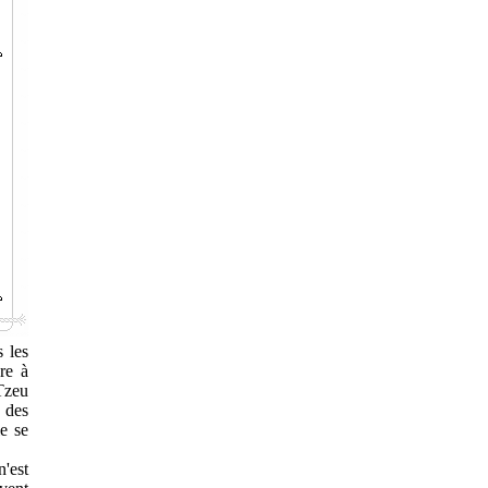
s les
re à
Tzeu
n des
e se
n'est