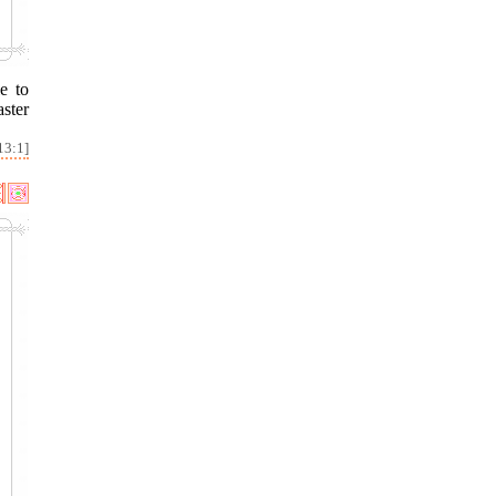
e to
ster
13:1]