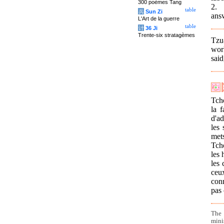
300 poèmes Tang
2. 
table
兵
Sun Zi
answ
L'Art de la guerre
table
计
36 Ji
Trente-six stratagèmes
Tzu
wor
said
Tch
la f
d'a
les 
met
Tch
les 
les
ceu
conn
pas 
The
mini