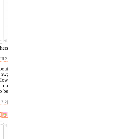
hers
II.2.
bout
low;
'How
u do
to be
13:2]