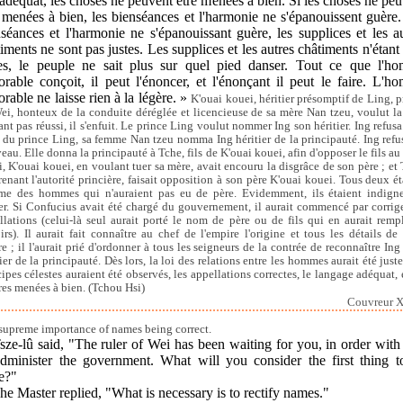
adéquat, les choses ne peuvent être menées à bien. Si les choses ne pe
 menées à bien, les bienséances et l'harmonie ne s'épanouissent guère
séances et l'harmonie ne s'épanouissant guère, les supplices et les a
iments ne sont pas justes. Les supplices et les autres châtiments n'étant
tes, le peuple ne sait plus sur quel pied danser. Tout ce que l'h
rable conçoit, il peut l'énoncer, et l'énonçant il peut le faire. L'
rable ne laisse rien à la légère. »
K'ouai kouei, héritier présomptif de Ling, p
ei, honteux de la conduite déréglée et licencieuse de sa mère Nan tzeu, voulut la 
ant pas réussi, il s'enfuit. Le prince Ling voulut nommer Ing son héritier. Ing refusa.
 du prince Ling, sa femme Nan tzeu nomma Ing héritier de la principauté. Ing refu
eau. Elle donna la principauté à Tche, fils de K'ouai kouei, afin d'opposer le fils au 
i, K'ouai kouei, en voulant tuer sa mère, avait encouru la disgrâce de son père ; et 
renant l'autorité princière, faisait opposition à son père K'ouai kouei. Tous deux ét
e des hommes qui n'auraient pas eu de père. Evidemment, ils étaient indign
er. Si Confucius avait été chargé du gouvernement, il aurait commencé par corrige
llations (celui-là seul aurait porté le nom de père ou de fils qui en aurait rempl
irs). Il aurait fait connaître au chef de l'empire l'origine et tous les détails de 
ire ; il l'aurait prié d'ordonner à tous les seigneurs de la contrée de reconnaître Ing
ier de la principauté. Dès lors, la loi des relations entre les hommes aurait été just
cipes célestes auraient été observés, les appellations correctes, le langage adéquat, e
ires menées à bien. (Tchou Hsi)
Couvreur XI
supreme importance of names being correct.
sze-lû said, "The ruler of Wei has been waiting for you, in order wit
administer the government. What will you consider the first thing t
e?"
he Master replied, "What is necessary is to rectify names."