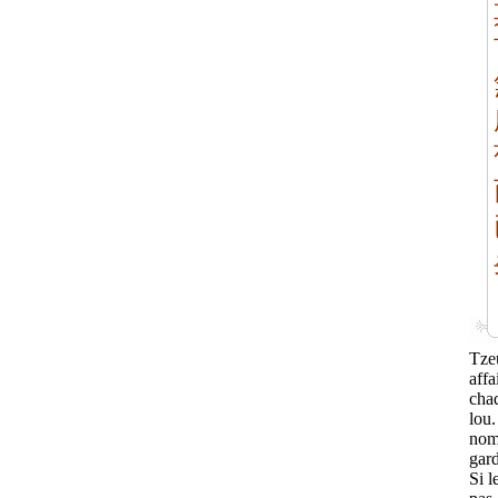
Tzeu
aff
cha
lou.
nom
gard
Si l