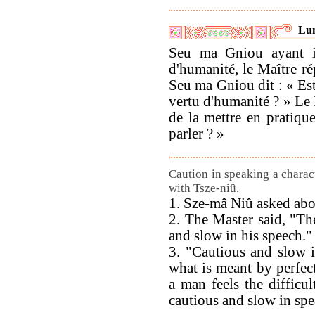
Lun
Seu ma Gniou ayant in
d'humanité, le Maître rép
Seu ma Gniou dit : « Est-
vertu d'humanité ? » Le M
de la mettre en pratique
parler ? »
Caution in speaking a charact
with Tsze-niû.
1. Sze-mâ Niû asked abou
2. The Master said, "The
and slow in his speech."
3. "Cautious and slow i
what is meant by perfec
a man feels the difficu
cautious and slow in sp