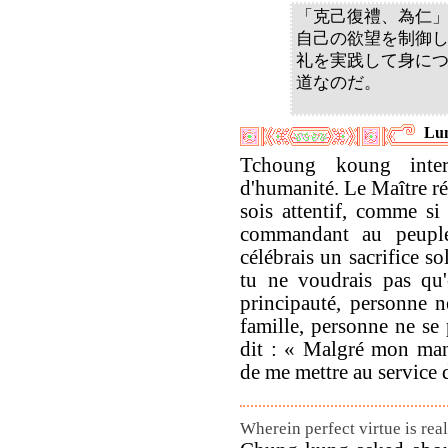
「克己復禮、為仁
自己の欲望を制御
礼を実践して身に
道なのだ。
Lun
Tchoung koung inter
d'humanité. Le Maître ré
sois attentif, comme si
commandant au peuple,
célébrais un sacrifice so
tu ne voudrais pas qu'
principauté, personne n
famille, personne ne se
dit : « Malgré mon man
de me mettre au service 
Wherein perfect virtue is re