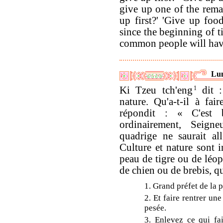
give up one of the rem
up first?' 'Give up fo
since the beginning of t
common people will have
Lun
Ki Tzeu tch'eng
1
dit :
nature. Qu'a-t-il à fa
répondit : « C'est
ordinairement, Seig
quadrige ne saurait al
Culture et nature sont i
peau de tigre ou de léop
de chien ou de brebis, qu
1. Grand préfet de la 
2. Et faire rentrer une
pesée.
3. Enlevez ce qui fai