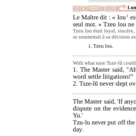
Lun
Le Maître dit : « Iou
1
es
seul mot. » Tzeu lou ne 
Tzeu lou était loyal, sincère,
se soumettait à sa décision a
1. Tzeu lou.
With what ease Tsze-lû could s
1. The Master said, "Ah
word settle litigations!"
2. Tsze-lû never slept ov
The Master said, 'If anyo
dispute on the evidence 
Yu.'
Tzu-lu never put off the
day.