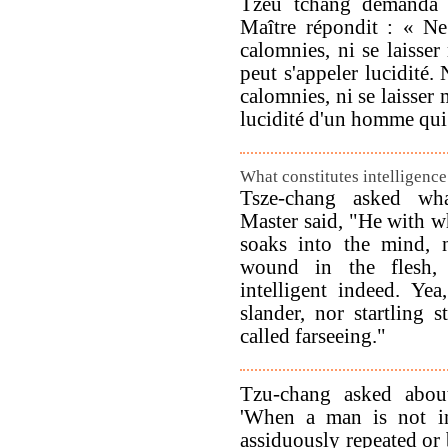
Tzeu tchang demanda e
Maître répondit : « Ne
calomnies, ni se laisser
peut s'appeler lucidité.
calomnies, ni se laisser m
lucidité d'un homme qui 
What constitutes intelligenc
Tsze-chang asked what
Master said, "He with w
soaks into the mind, n
wound in the flesh, 
intelligent indeed. Ye
slander, nor startling 
called farseeing."
Tzu-chang asked about
'When a man is not in
assiduously repeated or 