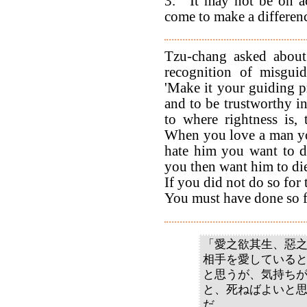
3. "'It may not be on a
come to make a differenc
Tzu-chang asked about 
recognition of misgui
'Make it your guiding pr
and to be trustworthy i
to where rightness is, 
When you love a man yo
hate him you want to di
you then want him to die
If you did not do so for 
You must have done so fo
「愛之欲其生、惡
相手を愛している
と思うが、気持ち
と、死ねばよいと
だ。