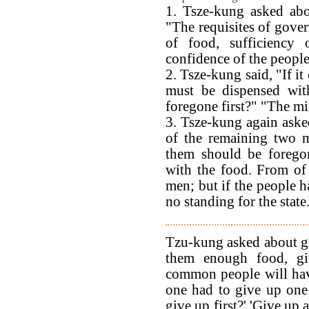
1. Tsze-kung asked abo
"The requisites of gover
of food, sufficiency 
confidence of the people 
2. Tsze-kung said, "If i
must be dispensed wit
foregone first?" "The mi
3. Tsze-kung again asked
of the remaining two m
them should be forego
with the food. From of 
men; but if the people ha
no standing for the state
Tzu-kung asked about g
them enough food, g
common people will have
one had to give up one
give up first?' 'Give up 