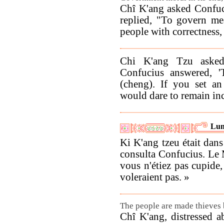
Chî K'ang asked Confuc
replied, "To govern mea
people with correctness,
Chi K'ang Tzu asked
Confucius answered, '
(cheng). If you set a
would dare to remain inc
Lun
Ki K'ang tzeu était dans
consulta Confucius. Le M
vous n'étiez pas cupide,
voleraient pas. »
The people are made thieves b
Chî K'ang, distressed a