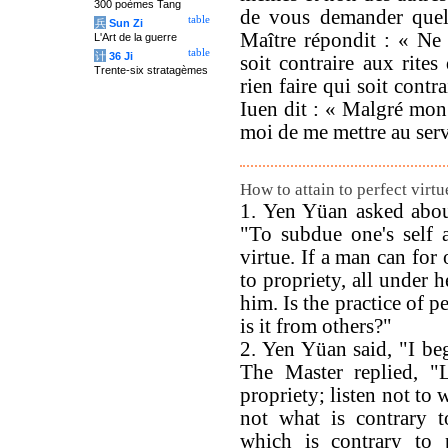
300 poèmes Tang
de vous demander quell
table
兵
Sun Zi
Maître répondit : « Ne 
L'Art de la guerre
table
计
36 Ji
soit contraire aux rites
Trente-six stratagèmes
rien faire qui soit contra
Iuen dit : « Malgré mon
moi de me mettre au serv
How to attain to perfect virt
1. Yen Yüan asked about
"To subdue one's self a
virtue. If a man can for
to propriety, all under h
him. Is the practice of p
is it from others?"
2. Yen Yüan said, "I beg
The Master replied, "
propriety; listen not to 
not what is contrary 
which is contrary to 