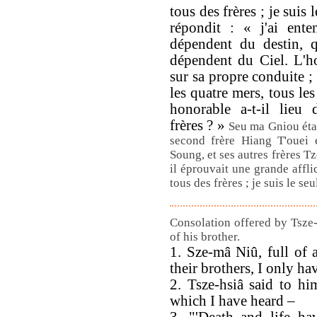
tous des frères ; je suis 
répondit : « j'ai ent
dépendent du destin, q
dépendent du Ciel. L'h
sur sa propre conduite ; 
les quatre mers, tous l
honorable a-t-il lieu 
frères ? »
Seu ma Gniou étai
second frère Hiang T'ouei e
Soung, et ses autres frères Tz
il éprouvait une grande affli
tous des frères ; je suis le se
Consolation offered by Tsze-
of his brother.
1. Sze-mâ Niû, full of 
their brothers, I only ha
2. Tsze-hsiâ said to hi
which I have heard –
3. "'Death and life ha