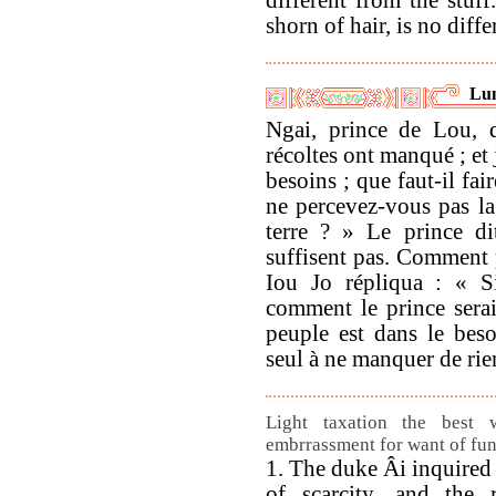
different from the stuff
shorn of hair, is no diffe
Lun
Ngai, prince de Lou, d
récoltes ont manqué ; et 
besoins ; que faut-il fa
ne percevez-vous pas la
terre ? » Le prince d
suffisent pas. Comment 
Iou Jo répliqua : « S
comment le prince serait
peuple est dans le beso
seul à ne manquer de rie
Light taxation the best
embrrassment for want of fun
1. The duke Âi inquired 
of scarcity, and the 