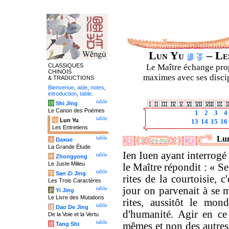
Lun Yu
– Les
CLASSIQUES
Le Maître échange prop
CHINOIS
maximes avec ses discipl
& TRADUCTIONS
Bienvenue
,
aide
,
notes
,
introduction
,
table
.
table
诗
Shi Jing
Le Canon des Poèmes
1
2
3
4
table
论
Lun Yu
13
14
15
16
Les Entretiens
Lun
table
大
Daxue
La Grande Étude
Ien Iuen ayant interrogé
table
中
Zhongyong
Le Juste Milieu
le Maître répondit : « S
table
字
San Zi Jing
rites de la courtoisie, 
Les Trois Caractères
jour on parvenait à se m
table
易
Yi Jing
Le Livre des Mutations
rites, aussitôt le mond
table
道
Dao De Jing
d'humanité. Agir en ce
De la Voie et la Vertu
table
mêmes et non des autres 
唐
Tang Shi