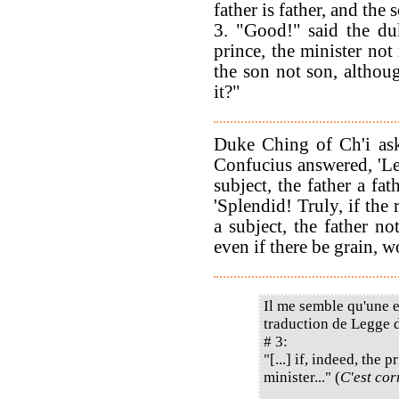
father is father, and the 
3. "Good!" said the duk
prince, the minister not 
the son not son, althou
it?"
Duke Ching of Ch'i as
Confucius answered, 'Let
subject, the father a fa
'Splendid! Truly, if the 
a subject, the father no
even if there be grain, wo
Il me semble qu'une e
traduction de Legge d
# 3:
"[...] if, indeed, the
minister..." (
C'est cor