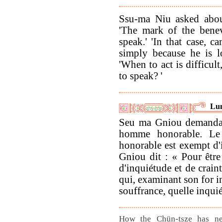
Ssu-ma Niu asked abou
'The mark of the benev
speak.' 'In that case, 
simply because he is l
'When to act is difficult
to speak? '
Lun
Seu ma Gniou demanda à
homme honorable. Le
honorable est exempt d'
Gniou dit : « Pour être 
d'inquiétude et de crain
qui, examinant son for i
souffrance, quelle inquié
How the Chün-tsze has nei