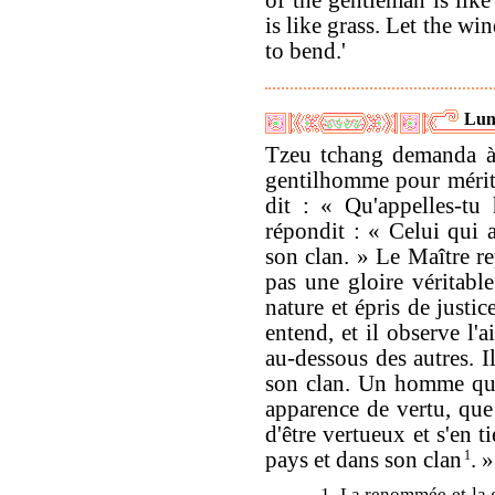
of the gentleman is like
is like grass. Let the wi
to bend.'
Lun
Tzeu tchang demanda à 
gentilhomme pour mériter
dit : « Qu'appelles-tu
répondit : « Celui qui
son clan. » Le Maître re
pas une gloire véritabl
nature et épris de justice
entend, et il observe l'a
au-dessous des autres. I
son clan. Un homme qui
apparence de vertu, que 
d'être vertueux et s'en 
pays et dans son clan
1
. »
1. La renommée et la 