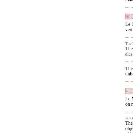
Le 
vert
The 
The 
alas
The
unbe
Le M
on n
A le
The 
obj