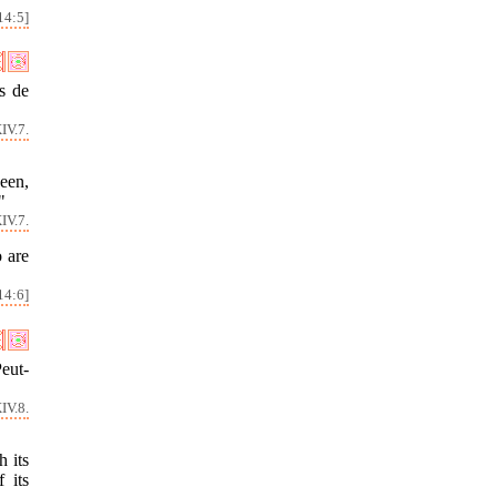
14:5]
s de
IV.7.
been,
"
IV.7.
 are
14:6]
Peut-
IV.8.
h its
 its