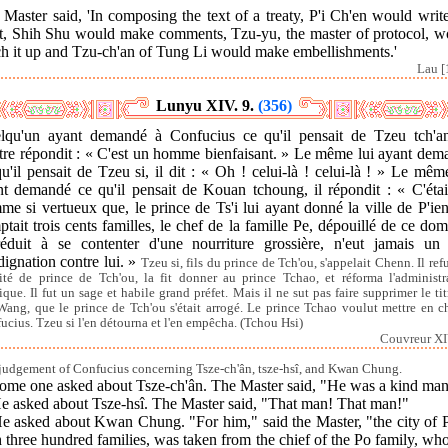
Master said, 'In composing the text of a treaty, P'i Ch'en would writ
ft, Shih Shu would make comments, Tzu-yu, the master of protocol, w
ch it up and Tzu-ch'an of Tung Li would make embellishments.'
Lau [
Lunyu XIV. 9.
(356)
lqu'un ayant demandé à Confucius ce qu'il pensait de Tzeu tch'an
tre répondit : « C'est un homme bienfaisant. » Le même lui ayant dem
u'il pensait de Tzeu si, il dit : « Oh ! celui-là ! celui-là ! » Le mêm
nt demandé ce qu'il pensait de Kouan tchoung, il répondit : « C'étai
e si vertueux que, le prince de Ts'i lui ayant donné la ville de P'ie
tait trois cents familles, le chef de la famille Pe, dépouillé de ce do
réduit à se contenter d'une nourriture grossière, n'eut jamais un
dignation contre lui. »
Tzeu si, fils du prince de Tch'ou, s'appelait Chenn. Il ref
ité de prince de Tch'ou, la fit donner au prince Tchao, et réforma l'administr
ique. Il fut un sage et habile grand préfet. Mais il ne sut pas faire supprimer le tit
 Wang, que le prince de Tch'ou s'était arrogé. Le prince Tchao voulut mettre en c
ucius. Tzeu si l'en détourna et l'en empêcha. (Tchou Hsi)
Couvreur XI
judgement of Confucius concerning Tsze-ch'ân, tsze-hsî, and Kwan Chung.
Some one asked about Tsze-ch'ân. The Master said, "He was a kind man
He asked about Tsze-hsî. The Master said, "That man! That man!"
He asked about Kwan Chung. "For him," said the Master, "the city of P
 three hundred families, was taken from the chief of the Po family, wh