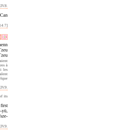
IV.8.
 Can
14:7]
Chenn
 Tzeu
 Tzeu
aient
res à
i les
alent
elque
IV.9.
f its
first
-yü,
Tsze-
IV.9.