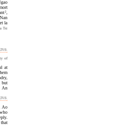
Ngao
mort
ant
2
,
 Nan
et la
u Tsi
IV.6.
ty of
l at
them
ndry,
 but
! An
IV.6.
d Ao
 who
eply.
that