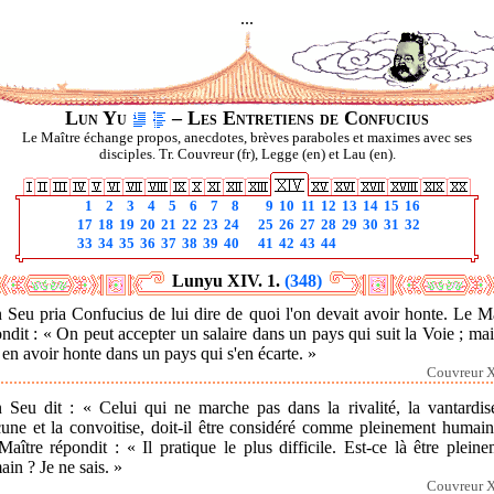
...
Lun Yu
– Les Entretiens de Confucius
Le Maître échange propos, anecdotes, brèves paraboles et maximes avec ses
disciples. Tr. Couvreur (fr), Legge (en) et Lau (en).
1
2
3
4
5
6
7
8
9
10
11
12
13
14
15
16
17
18
19
20
21
22
23
24
25
26
27
28
29
30
31
32
33
34
35
36
37
38
39
40
41
42
43
44
Lunyu XIV. 1.
(348)
 Seu pria Confucius de lui dire de quoi l'on devait avoir honte. Le M
ndit : « On peut accepter un salaire dans un pays qui suit la Voie ; ma
 en avoir honte dans un pays qui s'en écarte. »
Couvreur X
n Seu dit : « Celui qui ne marche pas dans la rivalité, la vantardise
cune et la convoitise, doit-il être considéré comme pleinement humain
aître répondit : « Il pratique le plus difficile. Est-ce là être plein
in ? Je ne sais. »
Couvreur X