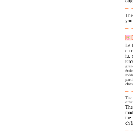
obje
The
you
Le M
en c
iu, 
tch'
gran
écri
médi
part
chos
The 
offic
The 
mad
the 
ch'â