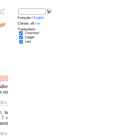
Français /
English
.
Chinois: off /
on
Traductions
Couvreur
Legge
Lau
aître
is on
IV.1.
, la
 ? »
ement
IV.2.