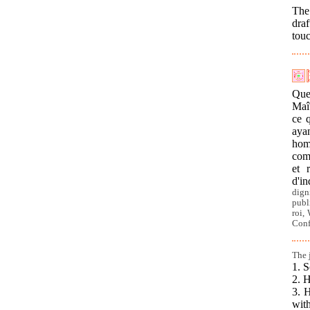
The 
dra
tou
Que
Maî
ce q
aya
homm
comp
et 
d'in
dign
publ
roi,
Conf
The 
1. 
2. 
3. 
with