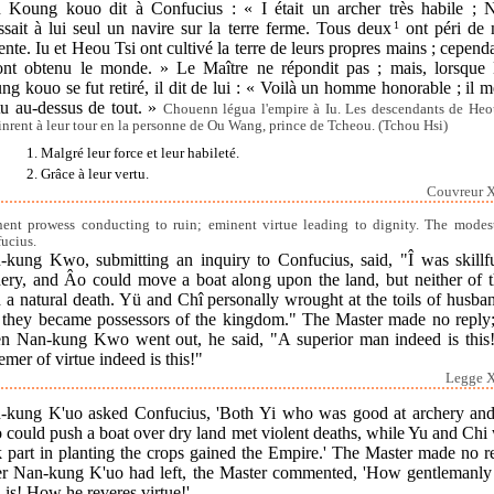
 Koung kouo dit à Confucius : « I était un archer très habile ; 
sait à lui seul un navire sur la terre ferme. Tous deux
1
ont péri de 
ente. Iu et Heou Tsi ont cultivé la terre de leurs propres mains ; cepend
 ont obtenu le monde. » Le Maître ne répondit pas ; mais, lorsque
g kouo se fut retiré, il dit de lui : « Voilà un homme honorable ; il m
tu au-dessus de tout. »
Chouenn légua l'empire à Iu. Les descendants de Heo
tinrent à leur tour en la personne de Ou Wang, prince de Tcheou. (Tchou Hsi)
1. Malgré leur force et leur habileté.
2. Grâce à leur vertu.
Couvreur X
ent prowess conducting to ruin; eminent virtue leading to dignity. The modes
ucius.
-kung Kwo, submitting an inquiry to Confucius, said, "Î was skillfu
hery, and Âo could move a boat along upon the land, but neither of 
 a natural death. Yü and Chî personally wrought at the toils of husba
 they became possessors of the kingdom." The Master made no reply;
n Nan-kung Kwo went out, he said, "A superior man indeed is this
emer of virtue indeed is this!"
Legge X
-kung K'uo asked Confucius, 'Both Yi who was good at archery an
 could push a boat over dry land met violent deaths, while Yu and Chi
 part in planting the crops gained the Empire.' The Master made no r
er Nan-kung K'uo had left, the Master commented, 'How gentlemanly 
is! How he reveres virtue!'