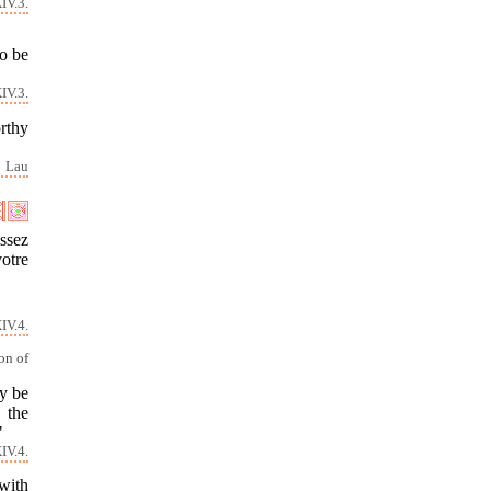
IV.3.
to be
IV.3.
orthy
Lau
issez
otre
IV.4.
on of
y be
 the
"
IV.4.
with