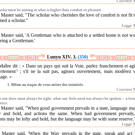
Couvreur X
holar must be aiming at what is higher than comfort or pleasure.
Master said, "The scholar who cherishes the love of comfort is not fit 
med a scholar."
Legge X
Master said, 'A Gentleman who is attached to a settled home is not w
eing a Gentleman.'
Lunyu XIV. 3.
(350)
aître dit : « Dans un pays qui suit la Voie, parlez franchement et ag
ertement
1
; s'il ne la suit pas, agissez ouvertement, mais modérez v
age. »
1. Même au risque de vous attirer des inimitiés.
Couvreur X
 one does must always be right; what one feels need not always be spoken:– a less
ence.
 Master said, "When good government prevails in a state, language ma
ty and bold, and actions the same. When bad government prevails,
ons may be lofty and bold, but the language may be with some reserve.
Legge X
 Master said, 'When the Way prevails in the state, speak and act 