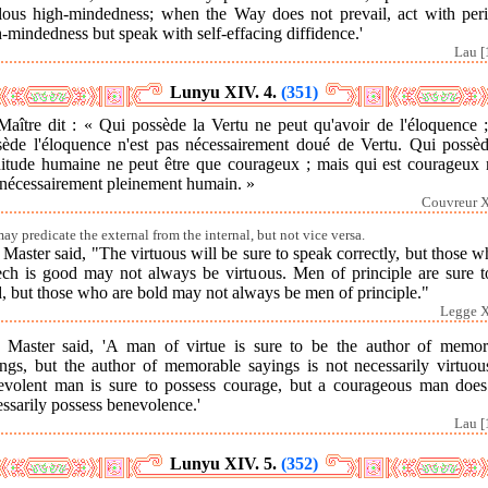
ilous high-mindedness; when the Way does not prevail, act with peri
-mindedness but speak with self-effacing diffidence.'
Lau [
Lunyu XIV. 4.
(351)
Maître dit : « Qui possède la Vertu ne peut qu'avoir de l'éloquence ;
sède l'éloquence n'est pas nécessairement doué de Vertu. Qui possèd
nitude humaine ne peut être que courageux ; mais qui est courageux n
 nécessairement pleinement humain. »
Couvreur X
ay predicate the external from the internal, but not vice versa.
Master said, "The virtuous will be sure to speak correctly, but those 
ech is good may not always be virtuous. Men of principle are sure t
, but those who are bold may not always be men of principle."
Legge X
 Master said, 'A man of virtue is sure to be the author of memor
ings, but the author of memorable sayings is not necessarily virtuou
evolent man is sure to possess courage, but a courageous man does
ssarily possess benevolence.'
Lau [
Lunyu XIV. 5.
(352)