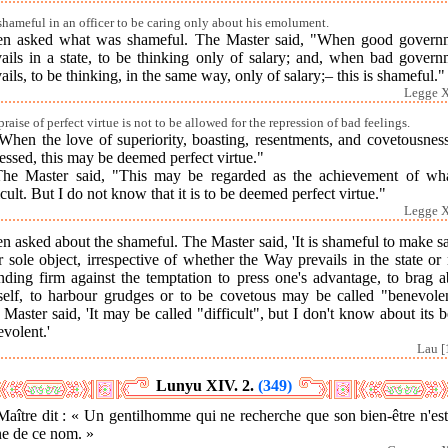
s shameful in an officer to be caring only about his emolument.
en asked what was shameful. The Master said, "When good govern
vails in a state, to be thinking only of salary; and, when bad govern
ails, to be thinking, in the same way, only of salary;– this is shameful."
Legge X
raise of perfect virtue is not to be allowed for the repression of bad feelings.
When the love of superiority, boasting, resentments, and covetousnes
essed, this may be deemed perfect virtue."
The Master said, "This may be regarded as the achievement of wha
icult. But I do not know that it is to be deemed perfect virtue."
Legge X
n asked about the shameful. The Master said, 'It is shameful to make s
 sole object, irrespective of whether the Way prevails in the state or 
nding firm against the temptation to press one's advantage, to brag 
self, to harbour grudges or to be covetous may be called "benevolen
Master said, 'It may be called "difficult", but I don't know about its 
volent.'
Lau [
Lunyu XIV. 2.
(349)
aître dit : « Un gentilhomme qui ne recherche que son bien-être n'es
ne de ce nom. »