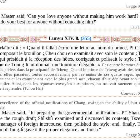
ct?"
Legge X
 Master said, 'Can you love anyone without making him work hard?
 do your best for anyone without educating him?'
Lau [
Lunyu XIV. 8.
(355)
aître dit : « Quand il fallait écrire une lettre au nom du prince, Pi 
omposait le brouillon ; Cheu chou en examinait avec soin le contenu ;
qui présidait à la réception des hôtes, corrigeait et polissait le style ;
an de Toung li lui donnait une tournure élégante. »
Ces quatre hommes ét
ds préfets dans la principauté de Tcheng. Quand le prince de Tcheng avait des lett
re, elles passaient toutes successivement par les mains de ces quatre sages, qu
taient et les examinaient avec le plus grand soin, chacun d'eux déployant son t
iculier. Aussi, dans les réponses envoyées aux princes, on trouvait rarement qu
e à reprendre. (Tchou Hsi)
Couvreur X
excellence of the official notifications of Chang, owing to the ability of four o
ers.
Master said, "In preparing the governmental notifications, P'î Shan 
e the rough draft; Shî-shû examined and discussed its contents; Tsze
manager of foreign intercourse, then polished the style; and, finally, 
n of Tung-lî gave it the proper elegance and finish."
Legge X