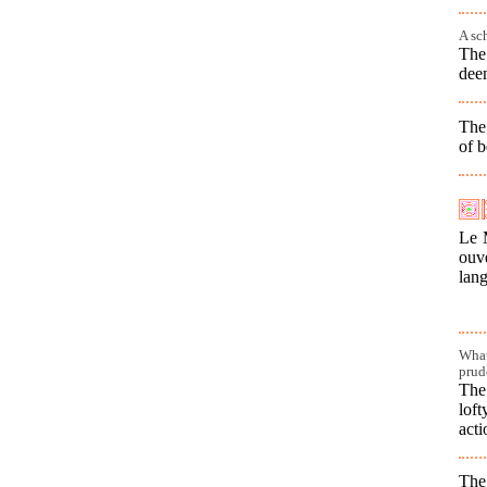
A sc
The 
dee
The 
of b
Le M
ouv
lang
What
prud
The
lof
acti
The