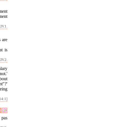
ment
ment
IV.1.
s are
t is
IV.2.
alary
not.'
about
t"?'
being
14:1]
t pas