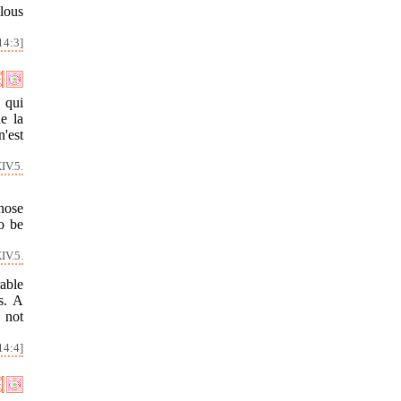
lous
14:3]
 qui
e la
'est
IV.5.
whose
o be
IV.5.
able
s. A
 not
14:4]