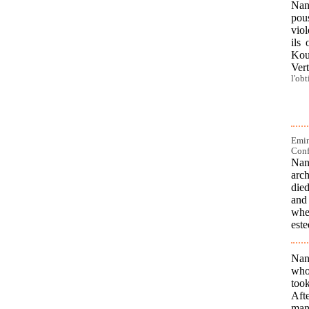
Nan
pous
viol
ils
Koun
Ver
l'ob
Emin
Conf
Nan
arc
died
and
whe
este
Nan
who
took
Aft
man 