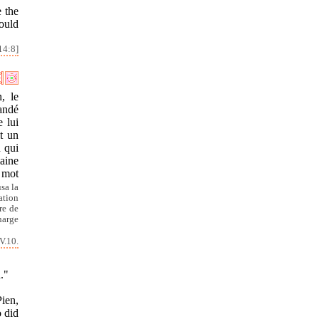
e the
ould
14:8]
, le
andé
e lui
t un
n qui
maine
 mot
usa la
ation
re de
harge
V.10.
."
ien,
o did