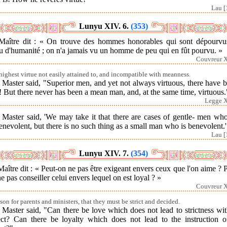
Lau [
Lunyu XIV. 6.
(353)
Maître dit : « On trouve des hommes honorables qui sont dépourvu
u d'humanité ; on n'a jamais vu un homme de peu qui en fût pourvu. »
Couvreur X
highest virtue not easily attained to, and incompatible with meanness.
Master said, "Superior men, and yet not always virtuous, there have 
! But there never has been a mean man, and, at the same time, virtuous.
Legge X
 Master said, 'We may take it that there are cases of gentle- men who
nevolent, but there is no such thing as a small man who is benevolent.'
Lau [
Lunyu XIV. 7.
(354)
aître dit : « Peut-on ne pas être exigeant envers ceux que l'on aime ? 
e pas conseiller celui envers lequel on est loyal ? »
Couvreur X
sson for parents and ministers, that they must be strict and decided.
Master said, "Can there be love which does not lead to strictness wit
ect? Can there be loyalty which does not lead to the instruction of