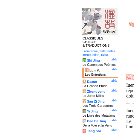
CLASSIQUES
CHINOIS
& TRADUCTIONS
Bienvenue
,
aide
,
notes
,
introduction
,
table
.
table
诗
Shi Jing
Le Canon des Poèmes
table
论
Lun Yu
Les Entretiens
table
大
Daxue
Iuen
La Grande Étude
répo
table
中
Zhongyong
doit
Le Juste Milieu
table
字
San Zi Jing
Les Trois Caractères
Iue
table
易
Yi Jing
ran
Le Livre des Mutations
table
Le M
道
Dao De Jing
De la Voie et la Vertu
huma
table
唐
Tang Shi