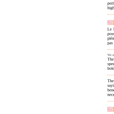
per
high
Le 
pos
plé
pas
We m
The 
spe
bold
The
say
ben
nece