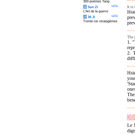
300 poèmes Tang
table
It i
兵
Sun Zi
Hsi
L'Art de la guerre
table
pre
计
36 Ji
Trente-six stratagèmes
prev
The p
1. "
repr
2. 
diff
Hsie
your
'Sta
one
The 
bene
Le M
dig