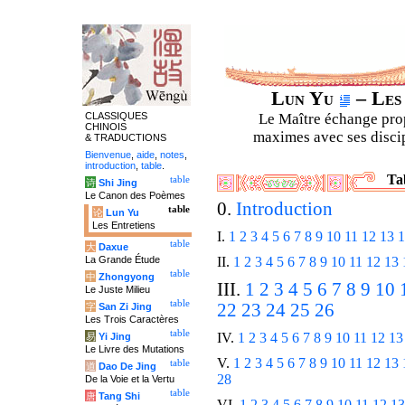
Lun Yu
– Les
CLASSIQUES
Le Maître échange prop
CHINOIS
maximes avec ses discipl
& TRADUCTIONS
Bienvenue
,
aide
,
notes
,
introduction
,
table
.
Ta
table
诗
Shi Jing
Le Canon des Poèmes
0.
Introduction
table
论
Lun Yu
Les Entretiens
I.
1
2
3
4
5
6
7
8
9
10
11
12
13
1
table
大
Daxue
La Grande Étude
II.
1
2
3
4
5
6
7
8
9
10
11
12
13
table
中
Zhongyong
III.
1
2
3
4
5
6
7
8
9
10
Le Juste Milieu
table
22
23
24
25
26
字
San Zi Jing
Les Trois Caractères
table
IV.
1
2
3
4
5
6
7
8
9
10
11
12
13
易
Yi Jing
Le Livre des Mutations
V.
1
2
3
4
5
6
7
8
9
10
11
12
13
table
道
Dao De Jing
28
De la Voie et la Vertu
table
唐
Tang Shi
VI.
1
2
3
4
5
6
7
8
9
10
11
12
13