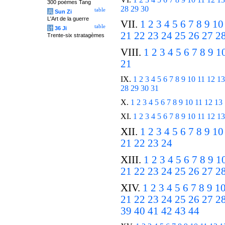
300 poèmes Tang
28
29
30
table
兵
Sun Zi
L'Art de la guerre
VII.
1
2
3
4
5
6
7
8
9
10
table
计
36 Ji
21
22
23
24
25
26
27
2
Trente-six stratagèmes
VIII.
1
2
3
4
5
6
7
8
9
1
21
IX.
1
2
3
4
5
6
7
8
9
10
11
12
13
28
29
30
31
X.
1
2
3
4
5
6
7
8
9
10
11
12
13
XI.
1
2
3
4
5
6
7
8
9
10
11
12
13
XII.
1
2
3
4
5
6
7
8
9
10
21
22
23
24
XIII.
1
2
3
4
5
6
7
8
9
1
21
22
23
24
25
26
27
2
XIV.
1
2
3
4
5
6
7
8
9
1
21
22
23
24
25
26
27
2
39
40
41
42
43
44