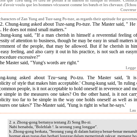
orté que Tzeu sang Pe tzeu ne portait à la maison ni tunique ni bonnet. Confuciu
é d'avoir voulu que les hommes vécussent comme les bœufs et les chevaux. (Tchou
Couvreur 
characters of Zan Yung and Tsze-sang Po-tsze, as regards their aptitude for governm
.] 2. Chung-kung asked about Tsze-sang Po-tsze. The Master said, " He
. He does not mind small matters."
hung-kung said, "If a man cherish in himself a reverential feeling o
ssity of attention to business, though he may be easy in small matters i
ernment of the people, that may be allowed. But if he cherish in him
 easy feeling, and also carry it out in his practice, is not such an eas
procedure excessive?"
he Master said, "Yung's words are right."
Legge 
ng-kung asked about Tzu~sang Po-tzu. The Master said, 'It is
licity of style that makes him acceptable.' Chung-kung said, 'In ruling
common people, is it not acceptable to hold oneself in reverence and m
e simple in the measures one takes? On the other hand, is it not car
licity too far to be simple in the way one holds oneself as well as i
ures one takes?' The-Master said, 'Yung is right in what he-says.'
Lau 
2. a. Zhong-gong bertanya tentang Zi Song Bo-zi.
Nabi bersabda, "Bolehlah !. Ia seorang yang longgar".
b. Zhong-gong berkata, "Seorang yang di dalam hatinya benar-benar menaru
hormat akan tugas dan berhati longgar dalam memerintah rakyat, memang bo