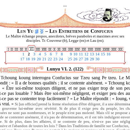
...
Lun Yu
– Les Entretiens de Confucius
Le Maître échange propos, anecdotes, brèves paraboles et maximes avec ses
disciples. Tr. Couvreur (fr), Legge (en) et Lau (en).
1
2
3
4
5
6
7
8
9
10
11
12
13
14
15
16
17
18
19
20
21
22
23
24
25
26
27
28
29
30
Lunyu VI. 2. (122)
.] Tchoung koung interrogea Confucius sur Tzeu sang Pe tzeu. Le Ma
ndit : « Il a de bonnes qualités ; il se contente aisément. » Tchoung 
: « Être soi-même toujours diligent, et ne pas exiger trop de son pe
t-ce pas louable ? Mais être soi-même négligent, et exiger peu des au
t-ce pas se contenter trop facilement ? » Le Maître répondit : « Ioung,
s vrai. »
Si [un officier] prend la ferme résolution d'être diligent, il a une détermin
e gouverne lui-même avec sévérité. Si de plus il exige peu du peuple, les ch
sées ne sont pas nombreuses, et le peuple n'est pas molesté. Mais s'il se propose 
 de se contenter aisément, il n'a pas de détermination, et il est très indulgent envers
. Si de plus, dans les affaires, il se contente de peu, n'est-ce pas une négli
ssive et l'abandon de toutes les lois ? Dans les Traditions de famille sur Confucius, i