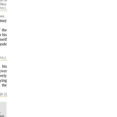
s l'a
 Hsi)
VI.1.
ent.
 may
f the
n his
self
ymode
VI.1.
 his
 over
erely
rying
n the
[6:2]
h
leh