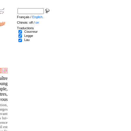
Français /
English
.
Chinois: off /
on
Traductions
Couvreur
Legge
Lau
ître
koung
uple,
tres,
 vous
ation,
arges
avant
 lui-
gence
l est