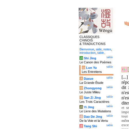
CLASSIQUES
CHINOIS
& TRADUCTIONS
Bienvenue
,
aide
,
notes
,
introduction
,
table
.
table
诗
Shi Jing
Le Canon des Poèmes
table
论
Lun Yu
Les Entretiens
[..
table
大
Daxue
répo
La Grande Étude
dit 
table
中
Zhongyong
n'es
Le Juste Milieu
table
n'es
字
San Zi Jing
Les Trois Caractères
dite
table
易
Yi Jing
et s
Le Livre des Mutations
impo
table
tout
道
Dao De Jing
même
De la Voie et la Vertu
exce
table
唐
Tang Shi