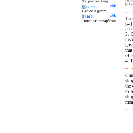
rapp
300 poèmes Tang
blâm
table
兵
Sun Zi
L'Art de la guerre
table
计
36 Ji
The 
Trente-six stratagèmes
[..
pass
3. C
nece
gov
that
of 
4. T
Chu
simp
the 
to b
simp
meas