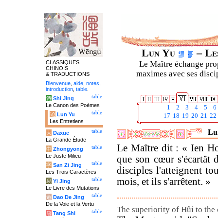
Lun Yu
– Les
CLASSIQUES
Le Maître échange prop
CHINOIS
maximes avec ses discipl
& TRADUCTIONS
Bienvenue
,
aide
,
notes
,
introduction
,
table
.
table
诗
Shi Jing
Le Canon des Poèmes
1
2
3
4
5
6
table
论
Lun Yu
17
18
19
20
21
22
Les Entretiens
Lun
table
大
Daxue
La Grande Étude
Le Maître dit : « Ien Ho
table
中
Zhongyong
Le Juste Milieu
que son cœur s'écartât 
table
字
San Zi Jing
disciples l'atteignent t
Les Trois Caractères
mois, et ils s'arrêtent. »
table
易
Yi Jing
Le Livre des Mutations
table
道
Dao De Jing
De la Voie et la Vertu
The superiority of Hûi to the 
table
唐
Tang Shi