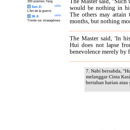
The Master said, "Such w
300 poèmes Tang
table
would be nothing in his
兵
Sun Zi
L'Art de la guerre
The others may attain 
table
计
36 Ji
months, but nothing mor
Trente-six stratagèmes
The Master said, 'In hi
Hui does not lapse fro
benevolence merely by fit
7. Nabi bersabda, "Hu
melanggar Cinta Kasih
bertahan harian atau 