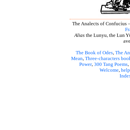
The Analects of Confucius –
Fr
Alias
the Lunyu, the Lun Yü,
ave
The Book of Odes
,
The An
Mean
,
Three-characters boo
Power
,
300 Tang Poems
,
Welcome
,
help
Inde