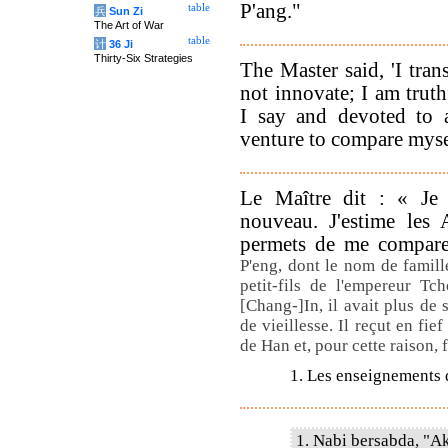
P'ang."
table
兵
Sun Zi
The Art of War
table
计
36 Ji
Thirty-Six Strategies
The Master said, 'I tran
not innovate; I am truth
I say and devoted to a
venture to compare mysel
Le Maître dit : « Je 
nouveau. J'estime les 
permets de me compare
P'eng, dont le nom de famille
petit-fils de l'empereur Tc
[Chang-]In, il avait plus de 
de vieillesse. Il reçut en fie
de Han et, pour cette raison, 
1. Les enseignements 
1. Nabi bersabda, "A