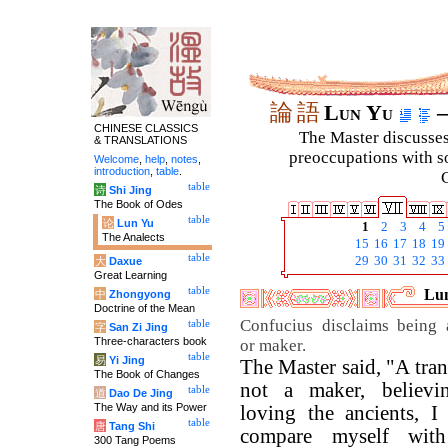
論
語
Lun Yu
–
CHINESE CLASSICS
The Master discusses 
& TRANSLATIONS
preoccupations with so
Welcome
,
help
,
notes
,
introduction
,
table
.
C
table
诗
Shi Jing
The Book of Odes
table
论
Lun Yu
1
2
3
4
5
The Analects
15
16
17
18
19
table
29
30
31
32
33
大
Daxue
Great Learning
table
Lun
中
Zhongyong
Doctrine of the Mean
Confucius disclaims being 
table
字
San Zi Jing
Three-characters book
or maker.
table
易
Yi Jing
The Master said, "A tran
The Book of Changes
not a maker, believ
table
道
Dao De Jing
The Way and its Power
loving the ancients, I
table
唐
Tang Shi
compare myself wit
300 Tang Poems