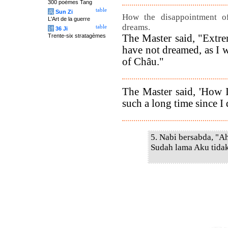
300 poèmes Tang
table
兵
Sun Zi
How the disappointment of
L'Art de la guerre
dreams.
table
计
36 Ji
The Master said, "Extre
Trente-six stratagèmes
have not dreamed, as I w
of Châu."
The Master said, 'How 
such a long time since I
5. Nabi bersabda, "A
Sudah lama Aku tida