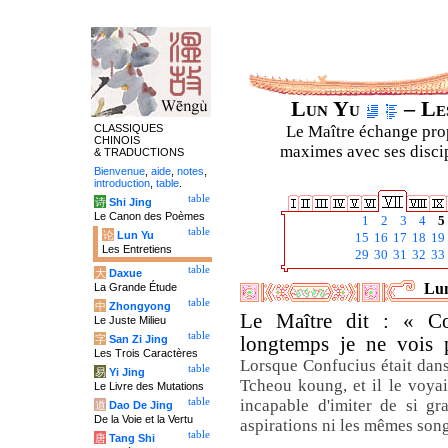
Lun Yu
– Les
CLASSIQUES
Le Maître échange prop
CHINOIS
maximes avec ses discipl
& TRADUCTIONS
Bienvenue
,
aide
,
notes
,
introduction
,
table
.
table
诗
Shi Jing
Le Canon des Poèmes
1
2
3
4
5
table
论
Lun Yu
15
16
17
18
19
Les Entretiens
29
30
31
32
33
table
大
Daxue
Lun
La Grande Étude
table
中
Zhongyong
Le Maître dit : « Co
Le Juste Milieu
table
字
San Zi Jing
longtemps je ne vois
Les Trois Caractères
Lorsque Confucius était dans 
table
易
Yi Jing
Tcheou koung, et il le voyai
Le Livre des Mutations
table
incapable d'imiter de si gr
道
Dao De Jing
De la Voie et la Vertu
aspirations ni les mêmes son
table
唐
Tang Shi