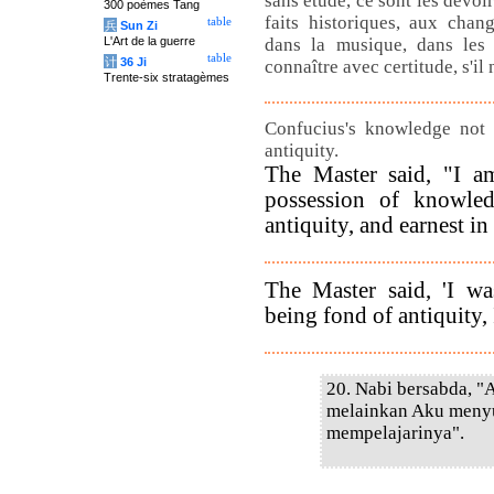
sans étude, ce sont les devoi
300 poèmes Tang
faits historiques, aux chan
table
兵
Sun Zi
L'Art de la guerre
dans la musique, dans les 
table
计
36 Ji
connaître avec certitude, s'il
Trente-six stratagèmes
Confucius's knowledge not c
antiquity.
The Master said, "I 
possession of knowl
antiquity, and earnest in 
The Master said, 'I w
being fond of antiquity, 
20. Nabi bersabda, "A
melainkan Aku menyu
mempelajarinya".