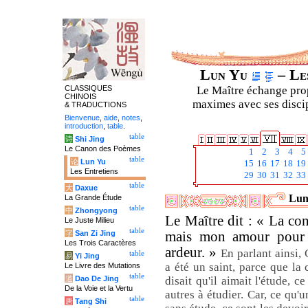
Lun Yu
– Les
CLASSIQUES
Le Maître échange prop
CHINOIS
maximes avec ses discipl
& TRADUCTIONS
Bienvenue
,
aide
,
notes
,
introduction
,
table
.
table
诗
Shi Jing
Le Canon des Poèmes
1
2
3
4
5
table
论
Lun Yu
15
16
17
18
19
Les Entretiens
29
30
31
32
33
table
大
Daxue
Luny
La Grande Étude
table
中
Zhongyong
Le Maître dit : « La con
Le Juste Milieu
table
字
San Zi Jing
mais mon amour pour l'
Les Trois Caractères
ardeur. »
En parlant ainsi,
table
易
Yi Jing
a été un saint, parce que la 
Le Livre des Mutations
table
道
Dao De Jing
disait qu'il aimait l'étude, 
De la Voie et la Vertu
autres à étudier. Car, ce qu
table
唐
Tang Shi