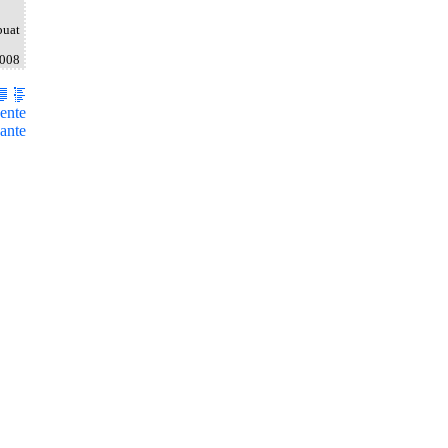
buat
2008
ente
ante