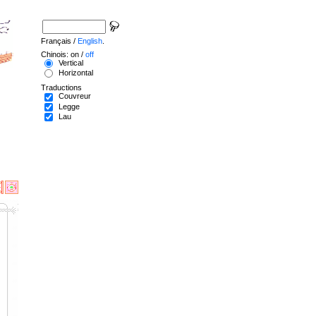
Français /
English
.
Chinois: on /
off
Vertical
Horizontal
Traductions
Couvreur
Legge
Lau