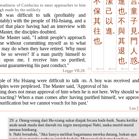
不
潔
進
言
readiness of Confucius to meet approaches to him
保
己
也
童
gh made by the unlikely.
It was difficult to talk (profitably and
其
以
不
子
utably) with the people of Hû-hsiang, and a
 of that place having had an interview with
往
進
與
見
Master, the disciples doubted.
The Master said, "I admit people's approach
也
其
門
me without committing myself as to what
y may do when they have retired. Why must
退
人
 be so severe? If a man purify himself to
也
惑
t upon me, I receive him so purified,
out guaranteeing his past conduct."
Legge VII.28.
ple of Hu Hsiang were difficult to talk -to. A boy was received and
iples were perplexed. The Master said, 'Approval of his
ing does not mean approval of him when he is not here. Why should w
exacting? When a man comes after having purified himself, we approv
purification but we cannot vouch for his past.'
Lau [
29. a. Orang-orang dari Hu-xiang sukar diajak bicara baik-baik. Suatu ketika
anak-anak muda dari daerah itu ingin menjumpai Nabi, maka murid-murid
merasa bimbang.
b. Nabi bersabda, "Aku hanya melihat bagaimana mereka datang, bukan apa
yang akan mereka perbuat setelah berlalu. Mengapakah kamu bersikap