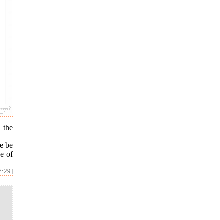
 the
e be
e of
7:29]