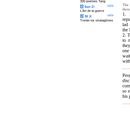
300 poèmes Tang
The 
table
兵
Sun Zi
thou
L'Art de la guerre
1. 
table
计
36 Ji
rep
Trente-six stratagèmes
lad
the 
2. 
to 
the
one
wai
with
Peo
disc
com
so 
his 