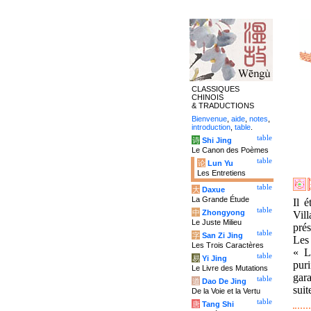
CLASSIQUES
CHINOIS
& TRADUCTIONS
Bienvenue
,
aide
,
notes
,
introduction
,
table
.
table
诗
Shi Jing
Le Canon des Poèmes
table
论
Lun Yu
Les Entretiens
table
大
Daxue
La Grande Étude
Il é
table
中
Zhongyong
Vil
Le Juste Milieu
pré
table
字
San Zi Jing
Les 
Les Trois Caractères
« L
table
易
Yi Jing
puri
Le Livre des Mutations
gara
table
道
Dao De Jing
suit
De la Voie et la Vertu
table
唐
Tang Shi