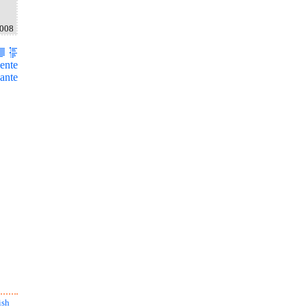
2008
ente
ante
ish