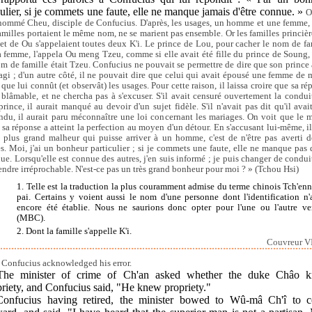
ulier, si je commets une faute, elle ne manque jamais d'être connue. »
O
 nommé Cheu, disciple de Confucius. D'après, les usages, un homme et une femme,
familles portaient le même nom, ne se marient pas ensemble. Or les familles princièr
et de Ou s'appelaient toutes deux K'i. Le prince de Lou, pour cacher le nom de fa
a femme, l'appela Ou meng Tzeu, comme si elle avait été fille du prince de Soung,
om de famille était Tzeu. Confucius ne pouvait se permettre de dire que son prince 
agi ; d'un autre côté, il ne pouvait dire que celui qui avait épousé une femme de
que lui connût (et observât) les usages. Pour cette raison, il laissa croire que sa ré
t blâmable, et ne chercha pas à s'excuser. S'il avait censuré ouvertement la condui
prince, il aurait manqué au devoir d'un sujet fidèle. S'il n'avait pas dit qu'il avai
ndu, il aurait paru méconnaître une loi concernant les mariages. On voit que le m
 sa réponse a atteint la perfection au moyen d'un détour. En s'accusant lui-même, il 
 plus grand malheur qui puisse arriver à un homme, c'est de n'être pas averti d
es. Moi, j'ai un bonheur particulier ; si je commets une faute, elle ne manque pas d
ue. Lorsqu'elle est connue des autres, j'en suis informé ; je puis changer de conduit
endre irréprochable. N'est-ce pas un très grand bonheur pour moi ? » (Tchou Hsi)
1. Telle est la traduction la plus couramment admise du terme chinois Tch'enn
pai. Certains y voient aussi le nom d'une personne dont l'identification n'
encore été établie. Nous ne saurions donc opter pour l'une ou l'autre ve
(MBC).
2. Dont la famille s'appelle K'i.
Couvreur VI
Confucius acknowledged his error.
The minister of crime of Ch'an asked whether the duke Châo 
riety, and Confucius said, "He knew propriety."
Confucius having retired, the minister bowed to Wû-mâ Ch'î to 