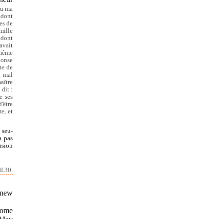
u ma
 dont
es de
mille
 dont
avait
 même
ponse
te de
t mal
aître
dit :
e ses
'être
e, et
 seu-
a pas
rsion
I.30.
knew
come