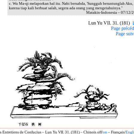
c. Wu Ma-qi melaporkan hal itu. Nabi bersabda, 'Sungguh beruntunglah Aku,
karena tiap kali berbuat salah, segera ada orang yang mengetahuinya."
Matakin-Indonesia – 07/12/
Lun Yu VII. 31. (181)
Page précéd
Page suiv
s Entretiens de Confucius – Lun Yu VII. 31. (181) – Chinois off/
on
– Français/
Engl