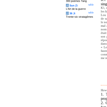
300 poèmes Tang
sing
table
兵
Sun Zi
K'i,
L'Art de la guerre
les 
table
计
36 Ji
Lou 
Trente-six stratagèmes
de s
le n
mal 
nom 
étai
son 
répo
dans
« Le
faut
conn
me r
How 
1. 
prop
2. 