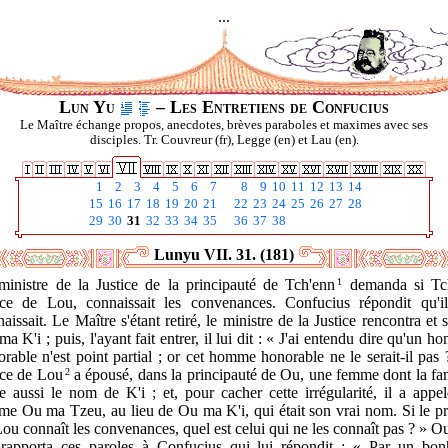
...
Lun Yu
– Les Entretiens de Confucius
Le Maître échange propos, anecdotes, brèves paraboles et maximes avec ses
disciples. Tr. Couvreur (fr), Legge (en) et Lau (en).
1
2
3
4
5
6
7
8
9
10
11
12
13
14
15
16
17
18
19
20
21
22
23
24
25
26
27
28
29
30
31
32
33
34
35
36
37
38
Lunyu VII. 31. (181)
ministre de la Justice de la principauté de Tch'enn
1
demanda si Tc
nce de Lou, connaissait les convenances. Confucius répondit qu'il
aissait. Le Maître s'étant retiré, le ministre de la Justice rencontra et 
a K'i ; puis, l'ayant fait entrer, il lui dit : « J'ai entendu dire qu'un 
rable n'est point partial ; or cet homme honorable ne le serait-il pas
nce de Lou
2
a épousé, dans la principauté de Ou, une femme dont la fam
e aussi le nom de K'i ; et, pour cacher cette irrégularité, il a appe
me Ou ma Tzeu, au lieu de Ou ma K'i, qui était son vrai nom. Si le pr
ou connaît les convenances, quel est celui qui ne les connaît pas ? » 
 rapporta ces paroles à Confucius qui lui répondit : « Par un bon