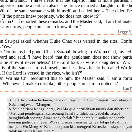
ard, and said, "I have heard that the superior man is not a partisan
superior man be a partisan also? The prince married a daughter of the 
û, of the same surname with himself, and called her, – 'The elder Ts
 If the prince knew propriety, who does not know it?"
û-mâ Ch'î reported these remarks, and the Master said, "I am fortunate!
 any errors, people are sure to know them."
Legge VI
en Ssu-pai asked whether Duke Chao was versed in the rites. Confu
, 'Yes.'
er Confucius had gone, Ch'en Ssu-pai, bowing to Wu-ma Ch'i, invited
ward and said, 'I have heard that the gentleman does not show partial
s he show it nevertheless? The Lord took as wife a daughter of Wu,
s is of the same clan as himself, but he allows her to be called Wu 
 If the Lord is versed in the rites, who isn't?'
n Wu-ma Ch'i recounted this to him, the Master said, 'I am a fortu
 Whenever I make a mistake, other people are sure to notice it.'
Lau [
31. a. Chen Si-bai bertanya, "Apakah Raja muda Zhao mengerti Kesusilaan ?"
Nabi menjawab, "Mengerti !"
b. Setelah Nabi Kongzi pergi, Wu Ma-qi dipersilahkan masuk dan diberitahu,
"Menurut pendengaranku, seorang Junzi itu tidak menyebelah. Tetapi
mungkinkah seorang Junzi menyebelah ? Pangeran kita sudah mengambil
seorang gadis dari negeri Wu yang sama nama marganya, tetapi lalu diubah
menjadi Wu Meng-zi. Kalau pangeran kita mengerti Kesusilaan, siapakah ya
tidak mengerti Kesusilaan ?"