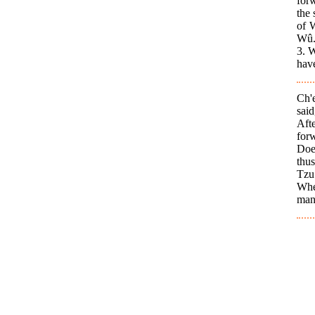
forw
the 
of W
Wû.'
3. W
have
Ch'
said
Aft
for
Doe
thu
Tzu.
Whe
man.