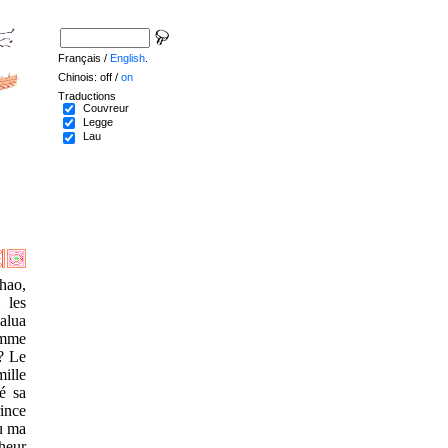
Français /
English
.
Chinois: off /
on
Traductions
Couvreur
Legge
Lau
hao,
 les
salua
homme
 ? Le
ille
lé sa
ince
Ou ma
heur