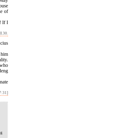
. May
house
ze of
 If I
I.30.
cius
 him
ity.
 who
Meng
nate
7:31]
ng