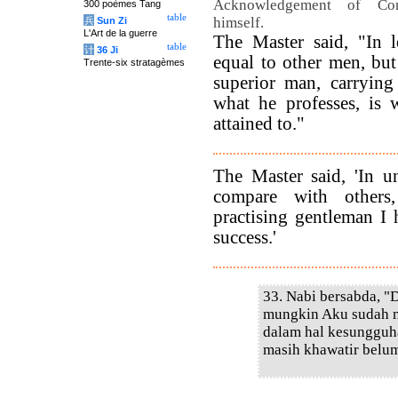
Acknowledgement of Con
300 poèmes Tang
table
himself.
兵
Sun Zi
L'Art de la guerre
The Master said, "In l
table
计
36 Ji
equal to other men, but
Trente-six stratagèmes
superior man, carrying
what he professes, is 
attained to."
The Master said, 'In un
compare with others
practising gentleman I 
success.'
33. Nabi bersabda, "
mungkin Aku sudah me
dalam hal kesungguha
masih khawatir belum