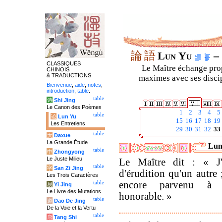
論
語
Lun Yu
– 
CLASSIQUES
Le Maître échange prop
CHINOIS
& TRADUCTIONS
maximes avec ses discipl
Bienvenue
,
aide
,
notes
,
introduction
,
table
.
table
诗
Shi Jing
Le Canon des Poèmes
1
2
3
4
5
table
论
Lun Yu
15
16
17
18
19
Les Entretiens
29
30
31
32
33
table
大
Daxue
La Grande Étude
Luny
table
中
Zhongyong
Le Juste Milieu
Le Maître dit : « J'a
table
字
San Zi Jing
d'érudition qu'un autre 
Les Trois Caractères
encore parvenu à
table
易
Yi Jing
Le Livre des Mutations
honorable. »
table
道
Dao De Jing
De la Voie et la Vertu
table
唐
Tang Shi