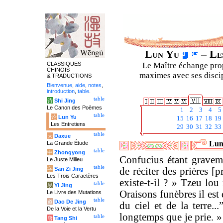
Lun Yu
– Les
CLASSIQUES
Le Maître échange prop
CHINOIS
maximes avec ses discipl
& TRADUCTIONS
Bienvenue
,
aide
,
notes
,
introduction
,
table
.
table
诗
Shi Jing
Le Canon des Poèmes
1
2
3
4
5
table
论
Lun Yu
15
16
17
18
19
Les Entretiens
29
30
31
32
33
table
大
Daxue
Luny
La Grande Étude
table
中
Zhongyong
Confucius étant gravem
Le Juste Milieu
table
字
San Zi Jing
de réciter des prières [p
Les Trois Caractères
existe-t-il ? » Tzeu lou
table
易
Yi Jing
Oraisons funèbres il est
Le Livre des Mutations
table
道
Dao De Jing
du ciel et de la terre..
De la Voie et la Vertu
longtemps que je prie. 
table
唐
Tang Shi