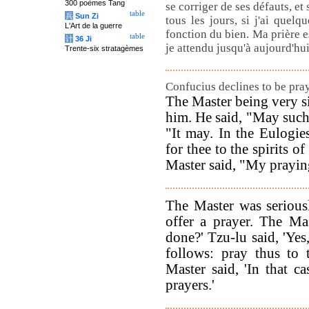
300 poèmes Tang
se corriger de ses défauts, et 
table
兵
Sun Zi
tous les jours, si j'ai quelq
L'Art de la guerre
fonction du bien. Ma prière 
table
计
36 Ji
je attendu jusqu'à aujourd'hu
Trente-six stratagèmes
Confucius declines to be pray
The Master being very si
him. He said, "May such 
"It may. In the Eulogies
for thee to the spirits 
Master said, "My praying
The Master was seriousl
offer a prayer. The Ma
done?' Tzu-lu said, 'Yes
follows: pray thus to
Master said, 'In that c
prayers.'