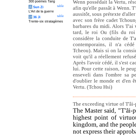
Wenn possédait la Vertu, réso
300 poèmes Tang
table
兵
Sun Zi
afin qu'elle passât à Wenn. T
L'Art de la guerre
aussitôt, sous prétexte d'aller
table
计
36 Ji
avec son frère cadet Tchoung
Trente-six stratagèmes
barbares du midi. Alors T'ai 
tard, le roi Ou (fils du ro
considère la conduite de T'
contemporains, il n'a cédé
Tcheou). Mais si on la consi
voit qu'il a réellement refusé
Après l'avoir cédé, il s'est cac
lui. Pour cette raison, le peu
enseveli dans l'ombre sa pe
d'oublier le monde et d'en êt
Vertu. (Tchou Hsi)
The exceeding virtue of T'âi-
The Master said, "T'âi-
highest point of virtuo
kingdom, and the people
not express their approb