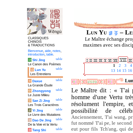
Lun Yu
– Les
CLASSIQUES
Le Maître échange prop
CHINOIS
maximes avec ses discipl
& TRADUCTIONS
Bienvenue
,
aide
,
notes
,
introduction
,
table
.
table
诗
Shi Jing
Le Canon des Poèmes
1
2
3
4
table
论
Lun Yu
13
14
15
16
Les Entretiens
Lun
table
大
Daxue
La Grande Étude
Le Maître dit : « T'ai
table
中
Zhongyong
Le Juste Milieu
homme d'une Vertu très 
table
字
San Zi Jing
résolument l'empire, e
Les Trois Caractères
possibilité de célé
table
易
Yi Jing
Le Livre des Mutations
Anciennement, T'ai wang, prin
table
道
Dao De Jing
fut nommé T'ai pe, le second 
De la Voie et la Vertu
eut pour fils Tch'ang, qui d
table
唐
Tang Shi