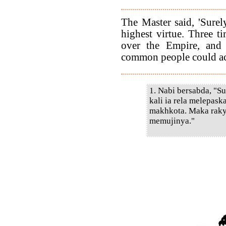
The Master said, 'Surel
highest virtue. Three ti
over the Empire, and 
common people could ac
1. Nabi bersabda, "S
kali ia rela melepas
makhkota. Maka raky
memujinya."